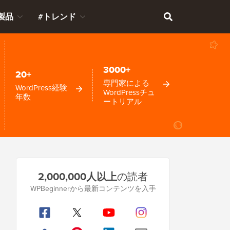
製品
#トレンド
3000+
20+
専門家による
WordPress経験
WordPressチュ
年数
ートリアル
プ
2,000,000人以上
の読者
ラ
WPBeginnerから最新コンテンツを入手
イ
マ