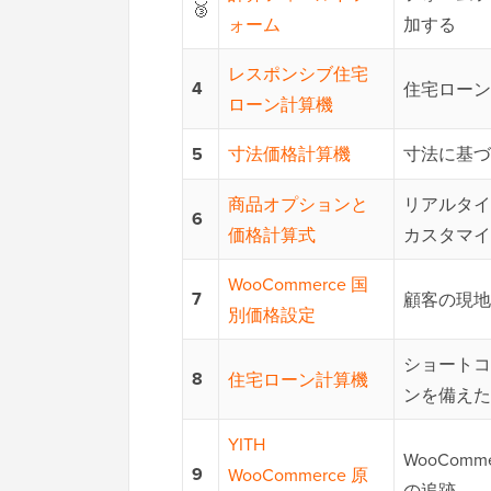
🥉
ォーム
加する
レスポンシブ住宅
4
住宅ローン
ローン計算機
5
寸法価格計算機
寸法に基づ
商品オプションと
リアルタイ
6
価格計算式
カスタマイ
WooCommerce 国
7
顧客の現地
別価格設定
ショートコ
8
住宅ローン計算機
ンを備えた
YITH
WooCom
9
WooCommerce 原
の追跡