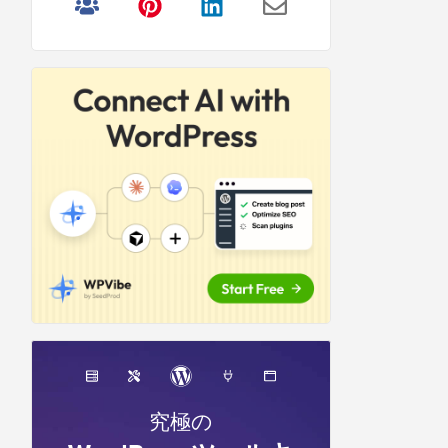
リ
サ
イ
ド
バ
ー
究極の