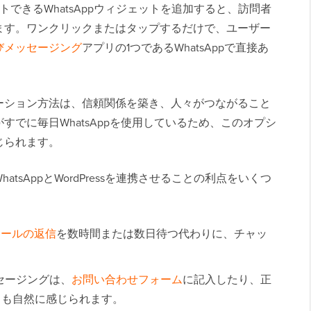
ャットできるWhatsAppウィジェットを追加すると、訪問者
ます。ワンクリックまたはタップするだけで、ユーザー
びメッセージング
アプリの1つであるWhatsAppで直接あ
ーション方法は、信頼関係を築き、人々がつながること
でに毎日WhatsAppを使用しているため、このオプシ
じられます。
tsAppとWordPressを連携させることの利点をいくつ
メールの返信
を数時間または数日待つ代わりに、チャッ
セージングは、
お問い合わせフォーム
に記入したり、正
りも自然に感じられます。