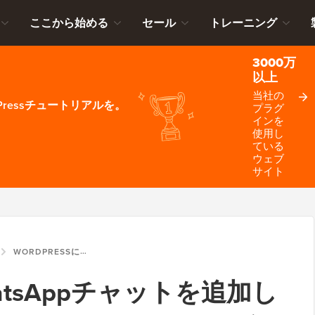
ここから始める
セール
トレーニング
3000万
以上
当社の
ressチュートリアルを。
プラグ
インを
使用し
ている
ウェブ
サイト
WORDPRESSにWHATSAPPチャットを追加したところ、エンゲージメントがすぐに向上しました
WhatsAppチャットを追加し