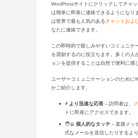
WordPressサイトにクリックしてチ
は簡単に即座に連絡できるようになり
は世界で最も人気のある
チャットおよ
なたに連絡できます。
この即時的で親しみやすいコミュニケ
を奨励するのに役立ちます。多くの人がす
ョンを提供することは自然で便利に感
ユーザーコミュニケーションのためにWha
かご紹介します。
⚡
より迅速な応答
– 訪問者は、
トに即座にアクセスできます。
🧑‍💻
個人的なタッチ
– 直接メッ
式なメールを送信したりするよ