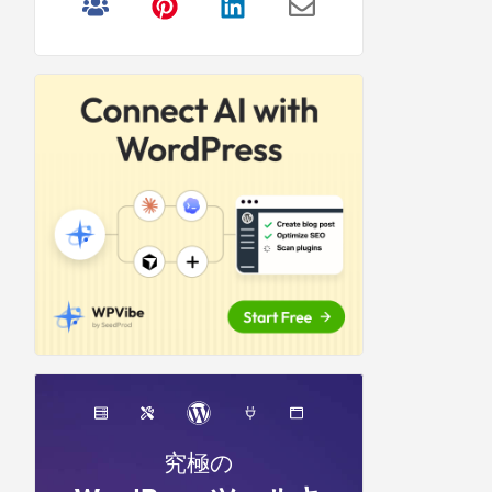
リ
サ
イ
ド
バ
ー
究極の