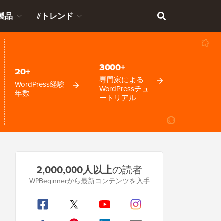
製品
#トレンド
3000+
20+
専門家による
WordPress経験
WordPressチュ
年数
ートリアル
プ
2,000,000人以上
の読者
ラ
WPBeginnerから最新コンテンツを入手
イ
マ