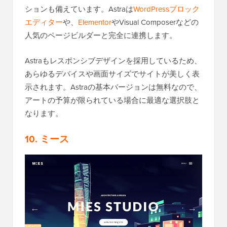
ションも備えています。Astraは
WordPressブロック
エディター
や、
Elementor
やVisual Composerなどの
人気のページビルダーと完全に連携します。
Astraもレスポンシブデザインを採用しているため、
あらゆるデバイスや画面サイズでサイトが美しく表
示されます。Astraの基本バージョンは無料なので、
アートの予算が限られている場合に最適な選択肢と
なります。
10. ミース