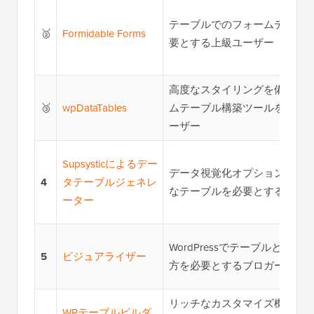
テーブルでのフォームデータ
🥈
Formidable Forms
要とする上級ユーザー
高度なスタイリングを備えた
🥉
wpDataTables
ムテーブル構築ツールを探し
ーザー
Supsysticによるデー
データ視覚化オプションを備
4
タテーブルジェネレ
なテーブルを必要とするユー
ーター
WordPressでテーブルとチャ
5
ビジュアライザー
方を必要とするブロガー
リッチなカスタマイズ機能付
WPテーブルビルダ