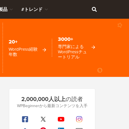
製品
#トレンド
3000+
20+
専門家による
WordPress経験
WordPressチュ
年数
ートリアル
プ
2,000,000人以上
の読者
ラ
WPBeginnerから最新コンテンツを入手
イ
マ