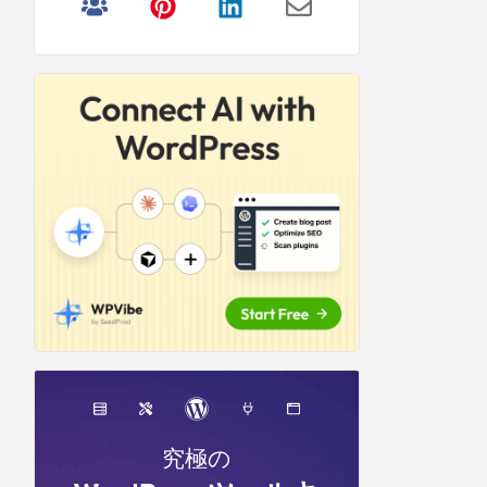
リ
サ
イ
ド
バ
ー
究極の