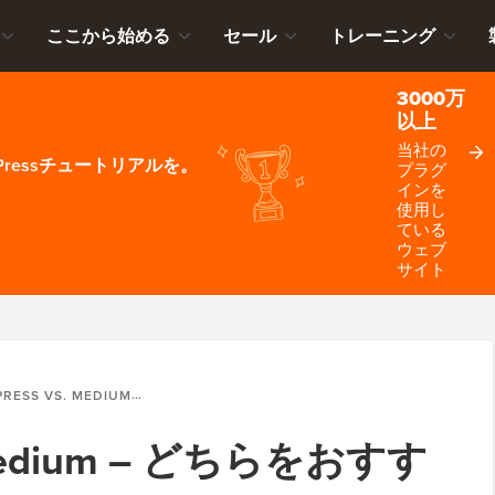
ここから始める
セール
トレーニング
3000万
以上
当社の
ressチュートリアルを。
プラグ
インを
使用し
ている
ウェブ
サイト
 VS. MEDIUM – どちらをおすすめしますか？
. Medium – どちらをおすす