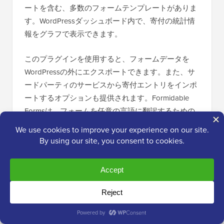
ートを含む、多数のフォームテンプレートがありま
す。WordPressダッシュボード内で、寄付の統計情
報をグラフで表示できます。
このプラグインを使用すると、フォームデータを
WordPressの外にエクスポートできます。また、サ
ードパーティのサービスから寄付エントリをインポ
ートするオプションも提供されます。Formidable
Formsは、フォームを任意の言語に翻訳するための
WPML翻訳プラグイン
と完全に互換性があります。
Formidable Formsは年間39.50ドルから利用できま
す。ただし、Stripe経由で寄付を受け付けるには、
少なくともPlusプランが必要で、年間99.50ドルか
かります。
9. Donorbox