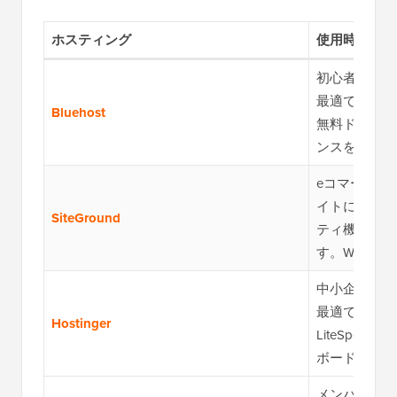
ホスティング
使用時期
初心者および
最適です。初
Bluehost
無料ドメイン
ンスを提供し
eコマースス
イトに最適で
SiteGround
ティ機能を備
す。WPBeg
中小企業、ブ
最適です。手
Hostinger
LiteSpe
ボードを備え
メンバーシッ