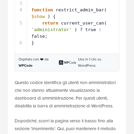
3
4
function
restrict_admin_bar( 
$show
) {
5
return
current_user_can( 
'administrator'
) ? true : 
false;
6
}
Ospitato con ❤️ da
Uso in 1 clic su
WPCode
WordPress
Questo codice identifica gli utenti non amministratori
che non stanno attualmente visualizzando la
dashboard di amministrazione. Per questi utenti,
disabilita la barra di amministrazione di WordPress.
Dopodiché, scorri la pagina verso il basso fino alla
sezione 'Inserimento'. Qui, puoi mantenere il metodo