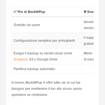
✅ Pro di BackWPup
❌ Svantaggi
Alcune funzio
Gratuito da usare
versione pre
Il supporto è 
Configurazione semplice per principianti
gratuita
Esegui il backup su servizi cloud come
Meno opzioni 
Dropbox
, S3 o Google Drive
di backup pr
Pianifica backup automatici
In breve, BackWPup ti offre tutto ciò di cui hai
bisogno per mantenere il tuo sito sicuro senza
spendere un centesimo.