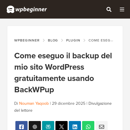
WPBEGINNER
BLOG
PLUGIN
COME ESEGUO IL BACKUP DEL MIO SITO WORDPRESS GRATUITAMENTE USANDO BACKWPUP
Come eseguo il backup del
mio sito WordPress
gratuitamente usando
BackWPup
Di
Nouman Yaqoob
|
29 dicembre 2025
|
Divulgazione
del lettore