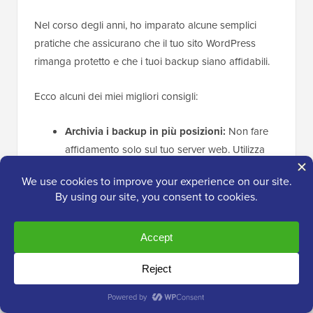
Nel corso degli anni, ho imparato alcune semplici
pratiche che assicurano che il tuo sito WordPress
rimanga protetto e che i tuoi backup siano affidabili.
Ecco alcuni dei miei migliori consigli:
Archivia i backup in più posizioni:
Non fare
affidamento solo sul tuo server web. Utilizza
servizi cloud come Dropbox, Google Drive o
Amazon S3 per conservare una copia
aggiuntiva. In questo modo, anche se il tuo
server ha problemi, il tuo backup è al sicuro.
Scarica una copia locale:
È sempre una
buona idea scaricare il tuo backup sul tuo
computer. Questo ti dà un accesso rapido se
mai dovessi ripristinare il tuo sito e fornisce un