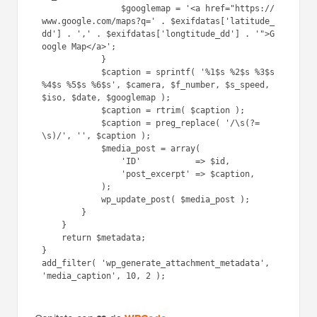
                $googlemap = '<a href="https://
www.google.com/maps?q=' . $exifdatas['latitude_
dd'] . ',' . $exifdatas['longtitude_dd'] . '">G
oogle Map</a>';

            }

            $caption = sprintf( '%1$s %2$s %3$s 
%4$s %5$s %6$s', $camera, $f_number, $s_speed, 
$iso, $date, $googlemap );

            $caption = rtrim( $caption );

            $caption = preg_replace( '/\s(?=
\s)/', '', $caption );

            $media_post = array(

                'ID'           => $id,

                'post_excerpt' => $caption,

            );

            wp_update_post( $media_post );

        }

    }

    return $metadata;

}

add_filter( 'wp_generate_attachment_metadata', 
'media_caption', 10, 2 );
