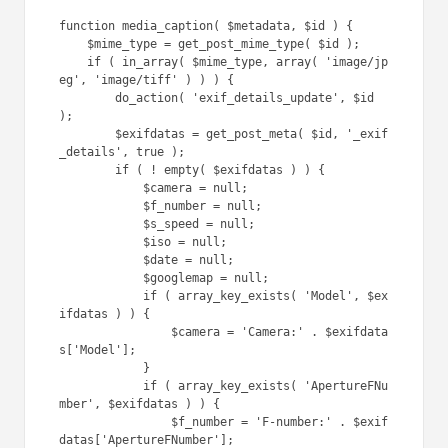
function media_caption( $metadata, $id ) {

    $mime_type = get_post_mime_type( $id );

    if ( in_array( $mime_type, array( 'image/jp
eg', 'image/tiff' ) ) ) {

        do_action( 'exif_details_update', $id 
);

        $exifdatas = get_post_meta( $id, '_exif
_details', true );

        if ( ! empty( $exifdatas ) ) {

            $camera = null;

            $f_number = null;

            $s_speed = null;

            $iso = null;

            $date = null;

            $googlemap = null;

            if ( array_key_exists( 'Model', $ex
ifdatas ) ) {

                $camera = 'Camera:' . $exifdata
s['Model'];

            }

            if ( array_key_exists( 'ApertureFNu
mber', $exifdatas ) ) {

                $f_number = 'F-number:' . $exif
datas['ApertureFNumber'];
