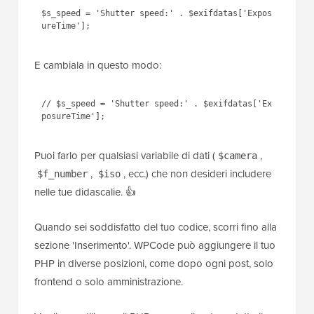
$s_speed = 'Shutter speed:' . $exifdatas['Expos
E cambiala in questo modo:
// $s_speed = 'Shutter speed:' . $exifdatas['Ex
Puoi farlo per qualsiasi variabile di dati (
,
$camera
,
, ecc.) che non desideri includere
$f_number
$iso
nelle tue didascalie. 👍
Quando sei soddisfatto del tuo codice, scorri fino alla
sezione 'Inserimento'. WPCode può aggiungere il tuo
PHP in diverse posizioni, come dopo ogni post, solo
frontend o solo amministrazione.