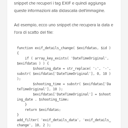
snippet che recuperi i tag EXIF e quindi aggiunga
queste informazioni alla didascalia dell'immagine.
Ad esempio, ecco uno snippet che recupera la data e
l'ora di scatto del file:
function exif_details_change( $exifdatas, $id ) 
{

    if ( array_key_exists( 'DateTimeOriginal', 
$exifdatas ) ) {

        $shooting_date = str_replace( ':', '-', 
substr( $exifdatas['DateTimeOriginal'], 0, 10 ) 
);

        $shooting_time = substr( $exifdatas['Da
teTimeOriginal'], 10 );

        $exifdatas['DateTimeOriginal'] = $shoot
ing_date . $shooting_time;

    }

    return $exifdatas;

}

add_filter( 'exif_details_data', 'exif_details_
change', 10, 2 );
