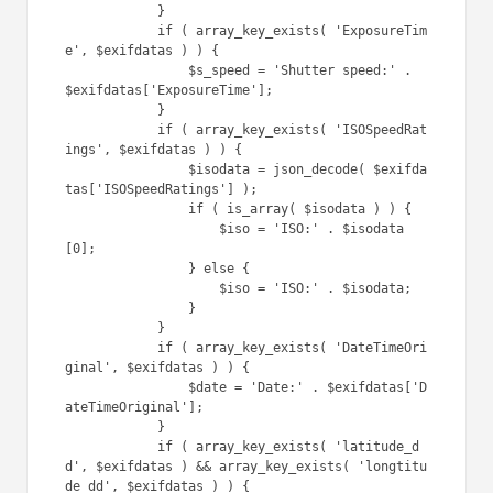
            }

            if ( array_key_exists( 'ExposureTim
e', $exifdatas ) ) {

                $s_speed = 'Shutter speed:' . 
$exifdatas['ExposureTime'];

            }

            if ( array_key_exists( 'ISOSpeedRat
ings', $exifdatas ) ) {

                $isodata = json_decode( $exifda
tas['ISOSpeedRatings'] );

                if ( is_array( $isodata ) ) {

                    $iso = 'ISO:' . $isodata
[0];

                } else {

                    $iso = 'ISO:' . $isodata;

                }

            }

            if ( array_key_exists( 'DateTimeOri
ginal', $exifdatas ) ) {

                $date = 'Date:' . $exifdatas['D
ateTimeOriginal'];

            }

            if ( array_key_exists( 'latitude_d
d', $exifdatas ) && array_key_exists( 'longtitu
de_dd', $exifdatas ) ) {
