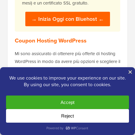
mesi) e un certificato SSL gratuito.
→ Inizia Oggi con Bluehost ←
Coupon Hosting WordPress
Mi sono assicurato di ottenere più offerte di hosting
WordPress in modo da avere più opzioni e scegliere il
miglior hosting web diventa facile.
Ecco alcuni altri coupon per hosting WordPress:
Coupon Hosting
Offerta Sconto
78% DI SCONTO + Dominio
Coupon Hostinger
gratuito
Coupon Network
67% DI SCONTO —