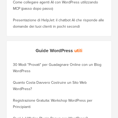
Come collegare agenti AI con WordPress utilizzando
MCP (passo dopo passo)
Presentazione di HelpJet: il chatbot AI che risponde alle
domande dei tuoi clienti in pochi secondi
Guide WordPress
utili
30 Modi "Provati" per Guadagnare Online con un Blog
Come Sp
WordPress
WordPre
Quanto Costa Davvero Costruire un Sito Web
Come Sp
WordPress?
Dominio
Registrazione Gratuita: Workshop WordPress per
Come Pa
Principianti
Posizio