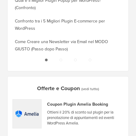
Qual è il Miglior Plugin Popup per WordPress?
Come Pa
(Confronto)
(Passo 
Confronto tra i 5 Migliori Plugin E-commerce per
Come Pa
WordPress
WordPr
Come Creare una Newsletter via Email nel MODO
Come Sp
GIUSTO (Passo dopo Passo)
Server 
Offerte e Coupon
(vedi tutto)
Coupon Plugin Amelia Booking
Ottieni il 20% di sconto sul plugin per la
prenotazione di appuntamenti ed eventi
WordPress Amelia.