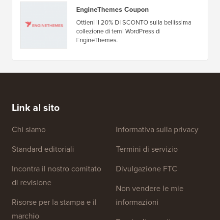
EngineThemes Coupon
Ottieni il 20% DI SCONTO sulla bellissima
collezione di temi WordPress di
EngineThemes.
Link al sito
Chi siamo
Informativa sulla privacy
Standard editoriali
Termini di servizio
Incontra il nostro comitato
Divulgazione FTC
di revisione
Non vendere le mie
Risorse per la stampa e il
informazioni
marchio