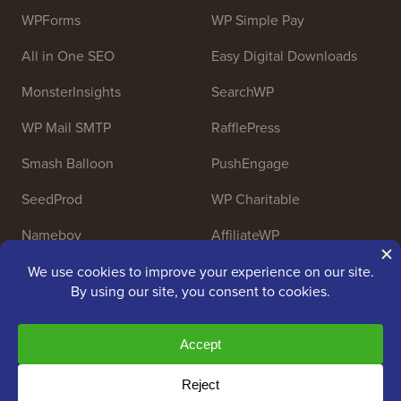
WPForms
WP Simple Pay
All in One SEO
Easy Digital Downloads
MonsterInsights
SearchWP
WP Mail SMTP
RafflePress
Smash Balloon
PushEngage
SeedProd
WP Charitable
Nameboy
AffiliateWP
Copyright © 2009 - 2026 WPBeginner LLC. Tutti i diritti
riservati. WPBeginner® è un marchio registrato.
Gestito da
Awesome Motive
|
Hosting WordPress
da