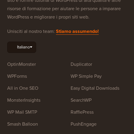
sito è fornire tutorial di WordPress di alta qualità e altre
risorse di formazione per aiutare le persone a imparare
WordPress e migliorare i propri siti web.
Unisciti al nostro team:
Stiamo assumendo!
OptinMonster
Duplicator
WPForms
WP Simple Pay
All in One SEO
Easy Digital Downloads
MonsterInsights
SearchWP
WP Mail SMTP
RafflePress
Smash Balloon
PushEngage