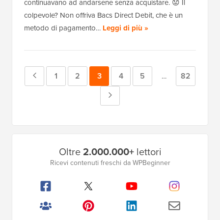
continuavano ad andarsene senza acquistare. 😟 Il
colpevole? Non offriva Bacs Direct Debit, che è un
metodo di pagamento…
Leggi di più »
Pagina
Pagina
1
Pagina
2
Pagina
3
Pagina
4
Pagina
5
Pagina
82
Pagine
…
intermedie
precedente
Pagina
omesse
successiva
Barra
Oltre
2.000.000+
lettori
laterale
Ricevi contenuti freschi da WPBeginner
principale