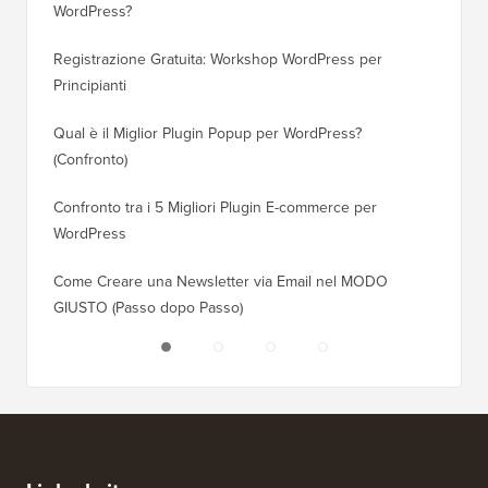
WordPress?
Dominio
Registrazione Gratuita: Workshop WordPress per
Come Pa
Principianti
Posizio
Qual è il Miglior Plugin Popup per WordPress?
Come Pa
(Confronto)
(Passo 
Confronto tra i 5 Migliori Plugin E-commerce per
Come Pa
WordPress
WordPr
Come Creare una Newsletter via Email nel MODO
Come Sp
GIUSTO (Passo dopo Passo)
Server 