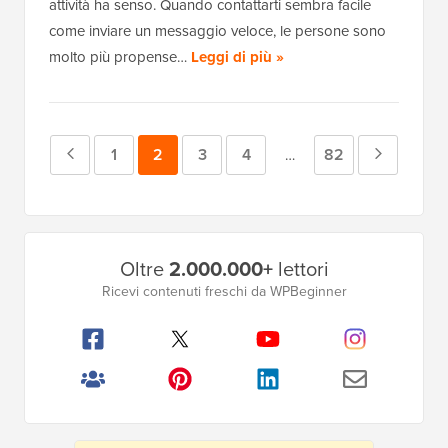
attività ha senso. Quando contattarti sembra facile
come inviare un messaggio veloce, le persone sono
molto più propense…
Leggi di più »
Pagina
Pagina
1
Pagina
2
Pagina
3
Pagina
4
Pagina
82
Pagina
Pagine
…
intermedie
precedente
successi
omesse
Barra
Oltre
2.000.000+
lettori
laterale
Ricevi contenuti freschi da WPBeginner
principale