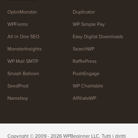
WordPress e migliorare i propri siti web.
Unisciti al nostro team:
Stiamo assumendo!
OptinMonster
Duplicator
WPForms
WP Simple Pay
All in One SEO
Easy Digital Downloads
MonsterInsights
SearchWP
WP Mail SMTP
RafflePress
Smash Balloon
PushEngage
SeedProd
WP Charitable