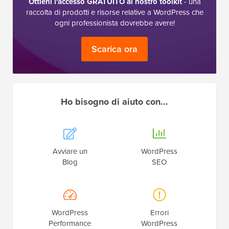
Ottieni l'accesso GRATUITO al nostro toolkit
- una
raccolta di prodotti e risorse relative a WordPress che
ogni professionista dovrebbe avere!
Scarica ora
Ho bisogno di aiuto con...
Avviare un
WordPress
Blog
SEO
WordPress
Errori
Performance
WordPress