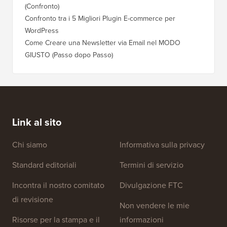
(Confronto)
Confronto tra i 5 Migliori Plugin E-commerce per
WordPress
Come Creare una Newsletter via Email nel MODO
GIUSTO (Passo dopo Passo)
Link al sito
Chi siamo
Informativa sulla privacy
Standard editoriali
Termini di servizio
Incontra il nostro comitato
Divulgazione FTC
di revisione
Non vendere le mie
Risorse per la stampa e il
informazioni