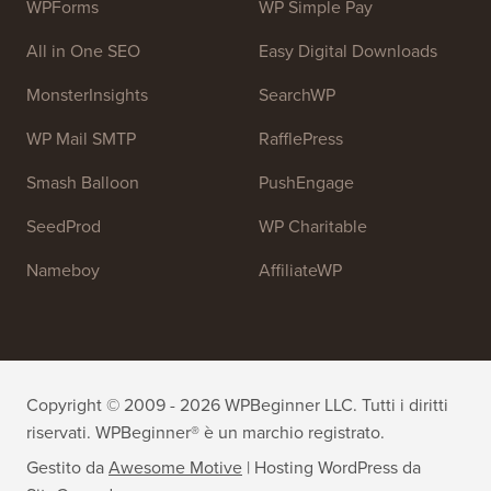
WPForms
WP Simple Pay
All in One SEO
Easy Digital Downloads
MonsterInsights
SearchWP
WP Mail SMTP
RafflePress
Smash Balloon
PushEngage
SeedProd
WP Charitable
Nameboy
AffiliateWP
Copyright © 2009 - 2026 WPBeginner LLC. Tutti i diritti
riservati. WPBeginner® è un marchio registrato.
Gestito da
Awesome Motive
|
Hosting WordPress
da