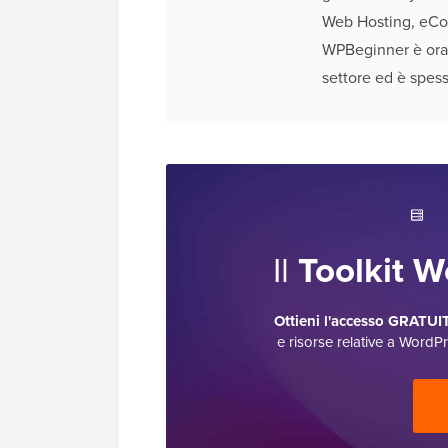
Web Hosting, eCo
WPBeginner è ora i
settore ed è spess
Il
Toolkit 
Ottieni l'accesso GRATUIT
e risorse relative a WordP