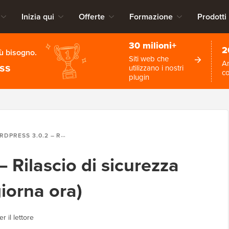
Inizia qui
Offerte
Formazione
Prodotti
30 milioni+
2
iù bisogno.
Siti web che
An
ess
utilizzano i nostri
c
plugin
3.0.2 – RILASCIO DI SICUREZZA OBBLIGATORIO (AGGIORNA ORA)
 Rilascio di sicurezza
iorna ora)
r il lettore