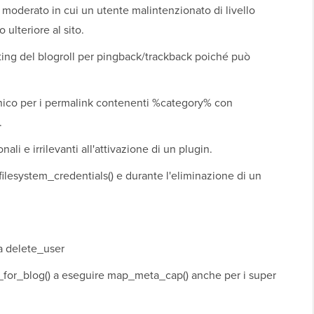
moderato in cui un utente malintenzionato di livello
ulteriore al sito.
sting del blogroll per pingback/trackback poiché può
onico per i permalink contenenti %category% con
.
ali e irrilevanti all'attivazione di un plugin.
ilesystem_credentials() e durante l'eliminazione di un
ta delete_user
_for_blog() a eseguire map_meta_cap() anche per i super