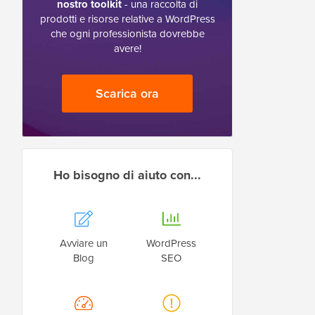
nostro toolkit
- una raccolta di
prodotti e risorse relative a WordPress
che ogni professionista dovrebbe
avere!
Scarica ora
Ho bisogno di aiuto con...
Avviare un
WordPress
Blog
SEO