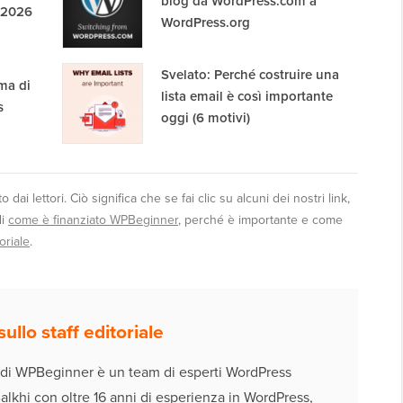
blog da WordPress.com a
l 2026
WordPress.org
Svelato: Perché costruire una
ma di
lista email è così importante
s
oggi (6 motivi)
dai lettori. Ciò significa che se fai clic su alcuni dei nostri link,
di
come è finanziato WPBeginner
, perché è importante e come
oriale
.
ullo staff editoriale
le di WPBeginner è un team di esperti WordPress
lkhi con oltre 16 anni di esperienza in WordPress,