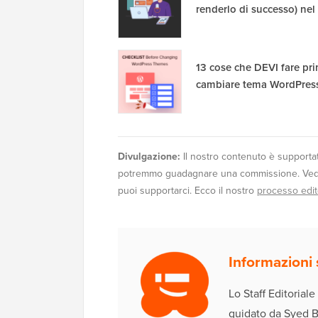
renderlo di successo) ne
13 cose che DEVI fare pri
cambiare tema WordPres
Divulgazione:
Il nostro contenuto è supportato 
potremmo guadagnare una commissione. Ve
puoi supportarci. Ecco il nostro
processo edit
Informazioni s
Lo Staff Editoria
guidato da Syed Ba