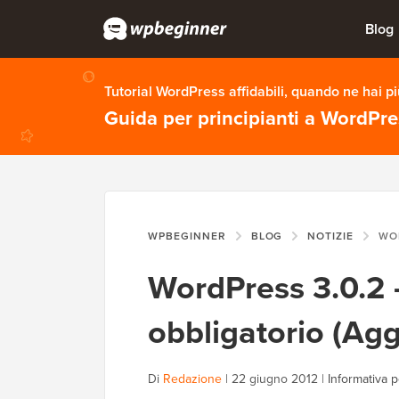
Blog
Tutorial WordPress affidabili, quando ne hai p
Guida per principianti a WordPr
WPBEGINNER
BLOG
NOTIZIE
WORDPRESS 
WordPress 3.0.2 –
obbligatorio (Agg
Di
Redazione
|
22 giugno 2012
|
Informativa pe