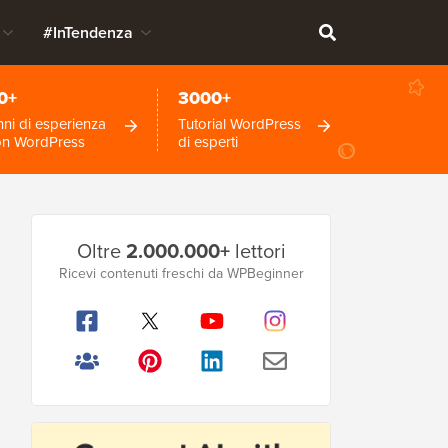
#InTendenza
0+
3000+
ni di esperienza
Tutorial WordPress
on WordPress
di esperti
Barra
Oltre
2.000.000+
lettori
laterale
Ricevi contenuti freschi da WPBeginner
principale