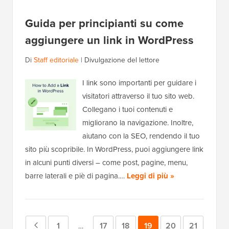
Guida per principianti su come
aggiungere un link in WordPress
Di
Staff editoriale
|
Divulgazione del lettore
I link sono importanti per guidare i
visitatori attraverso il tuo sito web.
Collegano i tuoi contenuti e
migliorano la navigazione. Inoltre,
aiutano con la SEO, rendendo il tuo
sito più scopribile. In WordPress, puoi aggiungere link
in alcuni punti diversi – come post, pagine, menu,
barre laterali e piè di pagina.…
Leggi di più »
Pagina
Pagina
1
Pagina
17
Pagina
18
Pagina
19
Pagina
20
Pagina
21
Pagine
…