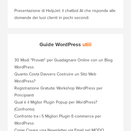
Presentazione di HelpJet: il chatbot AI che risponde alle
domande dei tuoi clienti in pochi secondi
Guide WordPress
utili
30 Modi "Provati" per Guadagnare Online con un Blog
Come Sp
WordPress
WordPre
Quanto Costa Davvero Costruire un Sito Web
Come Sp
WordPress?
Dominio
Registrazione Gratuita: Workshop WordPress per
Come Pa
Principianti
Posizio
Qual è il Miglior Plugin Popup per WordPress?
Come Pa
(Confronto)
(Passo 