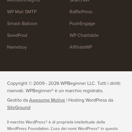
OptinMonster
Duplicator
WPForms
WP Simple Pay
All in One SEO
Easy Digital Downloads
MonsterInsights
SearchWP
WP Mail SMTP
RafflePress
Smash Balloon
PushEngage
SeedProd
WP Charitable
Nameboy
AffiliateWP