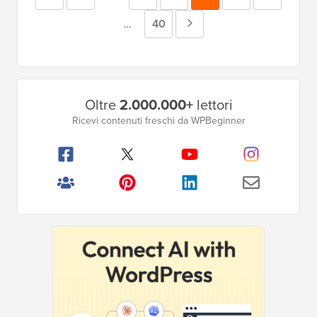
intermedie
precedente
Pagina
40
Pagina
Pagine
…
omesse
intermedie
successiva
omesse
Barra
Oltre
2.000.000+
lettori
laterale
Ricevi contenuti freschi da WPBeginner
principale