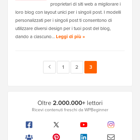
proprietari di siti web a migliorare i
loro blog con layout unici per i singoli post. I modelli
personalizzati per i singoli post ti consentono di
utilizzare diversi design per i tuoi post del blog,
dando a ciascuno…
Leggi di più »
Pagina
Pagina
1
Pagina
2
Pagina
3
precedente
Barra
Oltre
2.000.000+
lettori
laterale
Ricevi contenuti freschi da WPBeginner
principale