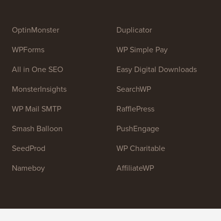
OptinMonster
Duplicator
WPForms
WP Simple Pay
All in One SEO
Easy Digital Downloads
MonsterInsights
SearchWP
WP Mail SMTP
RafflePress
Smash Balloon
PushEngage
SeedProd
WP Charitable
Nameboy
AffiliateWP