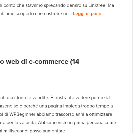
esi conto che stavamo sprecando denaro su Linktree. Ma
 abbiamo scoperto che costruire un…
Leggi di più »
ito web di e-commerce (14
lenti uccidono le vendite. È frustrante vedere potenziali
darsene solo perché una pagina impiega troppo tempo a
Noi di WPBeginner abbiamo trascorso anni a ottimizzare i
ine per la velocità. Abbiamo visto in prima persona come
hi millisecondi possa aumentare