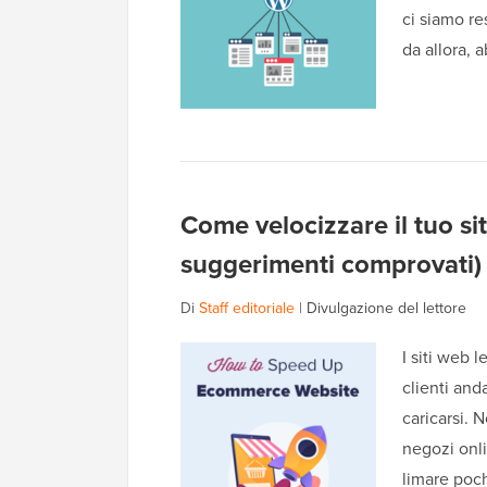
ci siamo r
da allora,
Come velocizzare il tuo s
suggerimenti comprovati)
Di
Staff editoriale
|
Divulgazione del lettore
I siti web 
clienti an
caricarsi. 
negozi onl
limare poc