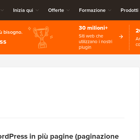
Inizia qui
Offerte
Formazione
Prodotti
30 milioni+
2
iù bisogno.
Siti web che
An
ess
utilizzano i nostri
c
plugin
ordPress in più pagine (paginazione