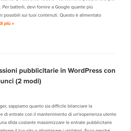
e. Per batterli, devi fornire a Google quante più
i possibili sui tuoi contenuti. Questo è alimentato
di più »
sioni pubblicitarie in WordPress con
unci (2 modi)
r, sappiamo quanto sia difficile bilanciare la
e di entrate con il mantenimento di un'esperienza utente
 una sfida costante massimizzare le entrate pubblicitarie
brare il tuo sito o allontanare i visitatori. Ecco perché