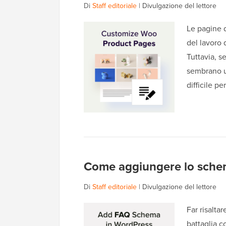
Di
Staff editoriale
|
Divulgazione del lettore
Le pagine 
del lavoro q
Tuttavia, s
sembrano ug
difficile pe
Come aggiungere lo sche
Di
Staff editoriale
|
Divulgazione del lettore
Far risaltar
battaglia c