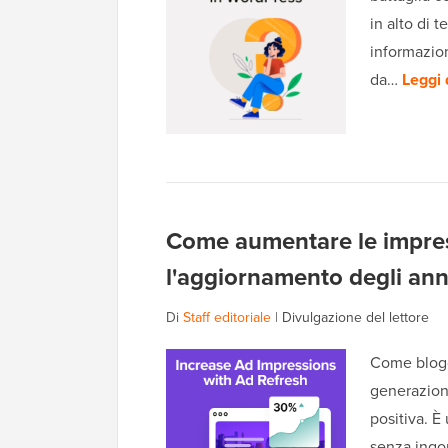
in alto di t
informazion
da…
Leggi 
Come aumentare le impres
l'aggiornamento degli ann
Di
Staff editoriale
|
Divulgazione del lettore
Come blogge
generazion
positiva. È
senza ingom