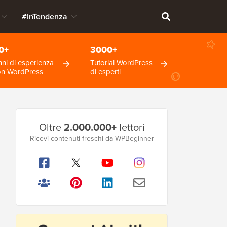
#InTendenza
0+
3000+
ni di esperienza
Tutorial WordPress
on WordPress
di esperti
Barra
Oltre
2.000.000+
lettori
laterale
Ricevi contenuti freschi da WPBeginner
principale