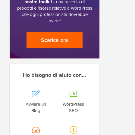
nostro toolkit
- una raccolta di
prodotti e risorse relative a WordPress
che ogni professionista dovrebbe
avere!
Scarica ora
Ho bisogno di aiuto con...
Avviare un
WordPress
Blog
SEO