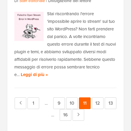
Di
Staff editoriale
|
Divulgazione del lettore
Stai riscontrando l'errore
'impossibile aprire lo stream' sul tuo
sito WordPress? Non farti prendere
dal panico. A volte incontriamo
questo errore durante il test di nuovi
plugin e temi, e abbiamo sviluppato diversi modi
affidabili per risolverlo rapidamente. Sebbene questo
messaggio di errore possa sembrare tecnico
e…
Leggi di più »
Pagina
Pagina
1
Pagina
9
Pagina
10
Pagina
11
Pagina
12
Pagina
13
Pagine
…
intermedie
precedente
Pagina
16
Pagina
Pagine
…
omesse
intermedie
successiva
omesse