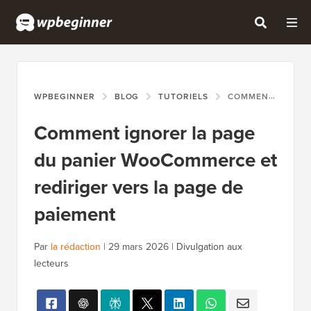
WPBEGINNER
BLOG
TUTORIELS
COMMENT IGNORER LA PAGE DU PANIER WOOCOMMERCE ET REDIRIGER VERS LA PAGE DE PAIEMENT
Comment ignorer la page
du panier WooCommerce et
rediriger vers la page de
paiement
Par
la rédaction
|
29 mars 2026
|
Divulgation aux
lecteurs