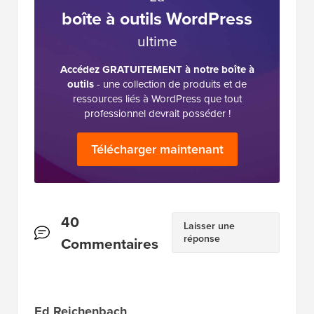
boîte à outils WordPress
ultime
Accédez GRATUITEMENT à notre boîte à
outils
- une collection de produits et de
ressources liés à WordPress que tout
professionnel devrait posséder !
Télécharger maintenant
Interactions
40
Laisser une
réponse
des
Commentaires
lecteurs
Ed Reichenbach