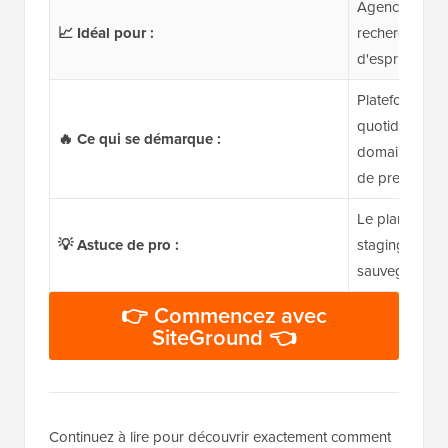
Agences, blog
📈 Idéal pour :
recherchent pe
d'esprit
Plateforme G
quotidiennes,
🔥 Ce qui se démarque :
domaine gratu
de premier or
Le plan Grow
💡 Astuce de pro :
staging, au PH
sauvegardes 
👉 Commencez avec
SiteGround 👈
Continuez à lire pour découvrir exactement comment