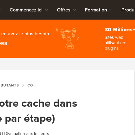
Commencez ici
Offres
Formation
Produi
30 Millions
en avez le plus besoin.
Sites web
ess
utilisant nos
plugins
ÉBUTANTS
COMMENT VIDER VOTRE CACHE DANS WORDPRESS (ÉTAPE PAR ÉTAPE)
otre cache dans
 par étape)
6
|
Divulgation aux lecteurs