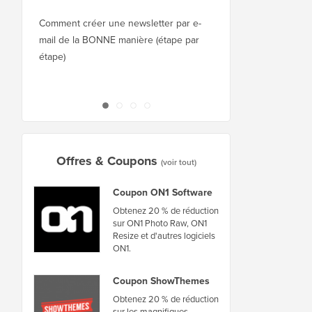
Squarespace à WordPr
Comment créer une newsletter par e-
mail de la BONNE manière (étape par
Comment déplacer Wor
étape)
nouvel hébergeur ou 
interruption
Offres & Coupons
(voir tout)
Coupon ON1 Software
Obtenez 20 % de réduction
sur ON1 Photo Raw, ON1
Resize et d'autres logiciels
ON1.
Coupon ShowThemes
Obtenez 20 % de réduction
sur les magnifiques