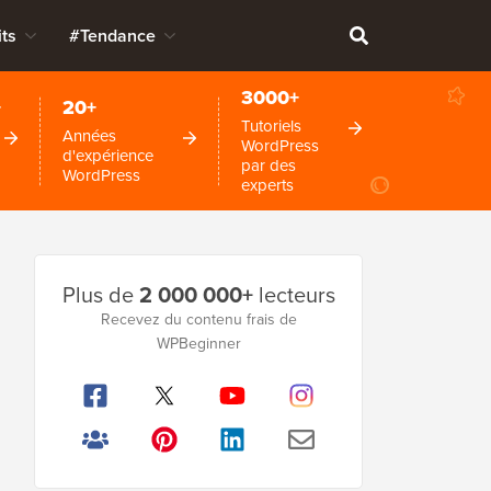
ts
#Tendance
3000+
+
20+
Tutoriels
Années
WordPress
d'expérience
par des
WordPress
experts
Barre
Plus de
2 000 000+
lecteurs
latérale
Recevez du contenu frais de
WPBeginner
principale