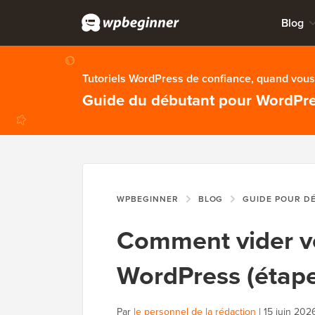
Blog
Tutoriels WordPress de confiance, quand vous 
Guide du débutant pour WordPr
WPBEGINNER
BLOG
GUIDE POUR D
Comment vider v
WordPress (étape
Par
le personnel de la rédaction
|
15 juin 202