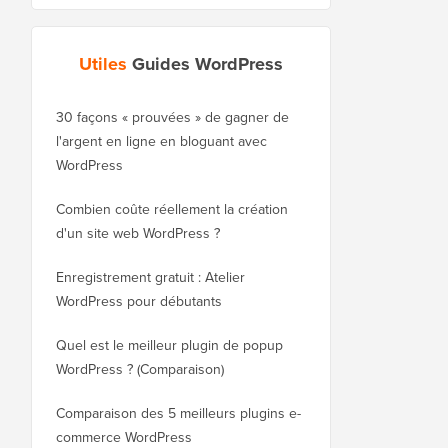
Utiles
Guides WordPress
30 façons « prouvées » de gagner de
Comment déplacer cor
l'argent en ligne en bloguant avec
blog de WordPress.co
WordPress
WordPress.org
Combien coûte réellement la création
Comment déplacer cor
d'un site web WordPress ?
WordPress vers un no
sans perdre le référe
Enregistrement gratuit : Atelier
WordPress pour débutants
Comment passer de Bl
WordPress sans perdr
Quel est le meilleur plugin de popup
WordPress ? (Comparaison)
Comment passer corre
WordPress (étape par 
Comparaison des 5 meilleurs plugins e-
commerce WordPress
Comment passer corre