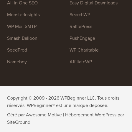
OptinMonster
Duplicator
WPForms
WP Simple Pay
All in One SEO
Easy Digital Downloads
MonsterInsights
SearchWP
WP Mail SMTP
RafflePress
Smash Balloon
PushEngage
SeedProd
WP Charitable
Nameboy
AffiliateWP