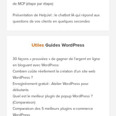
de MCP (étape par étape)
Présentation de HelpJet : le chatbot IA qui répond aux
questions de vos clients en quelques secondes
Utiles
Guides WordPress
30 façons « prouvées » de gagner de l'argent en ligne
Comment
en bloguant avec WordPress
WordPre
Combien coûte réellement la création d'un site web
Comment
WordPress ?
nouveau
Enregistrement gratuit : Atelier WordPress pour
Comment
débutants
de clas
Quel est le meilleur plugin de popup WordPress ?
Comment