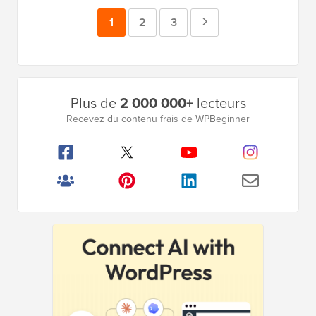
Page
1
Page
2
Page
3
Page
suivante
Barre
Plus de
2 000 000+
lecteurs
latérale
Recevez du contenu frais de WPBeginner
principale