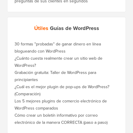
preguntas de sus clientes en segundos
Útiles
Guías de WordPress
30 formas "probadas" de ganar dinero en línea
Cómo mo
blogueando con WordPress
a WordP
¿Cuánto cuesta realmente crear un sitio web de
Cómo m
WordPress?
dominio
Grabación gratuita: Taller de WordPress para
Cómo ca
principiantes
posicio
¿Cuál es el mejor plugin de pop-ups de WordPress?
Cómo ca
(Comparación)
a paso)
Los 5 mejores plugins de comercio electrónico de
Cómo m
WordPress comparados
correct