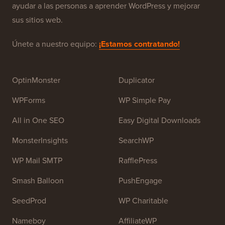
WPBeginner es un sitio de recursos gratuitos de
WordPress para principiantes. WPBeginner fue fundado
en julio de 2009 por
Syed Balkhi
. El objetivo principal
de este sitio es proporcionar tutoriales de alta calidad
de WordPress y otros recursos de capacitación para
ayudar a las personas a aprender WordPress y mejorar
sus sitios web.
Únete a nuestro equipo:
¡Estamos contratando!
OptinMonster
Duplicator
WPForms
WP Simple Pay
All in One SEO
Easy Digital Downloads