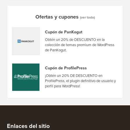
Cómo crear un boletín informativo por correo
Cómo mo
electrónico de la manera CORRECTA (paso a paso)
tiempo 
Ofertas y cupones
(ver todo)
Cupón de PanKogut
Obtén un 20% de DESCUENTO en la
colección de temas premium de WordPress
de PanKogut.
Cupón de ProfilePress
¡Obtén un 20% DE DESCUENTO en
ProfilePress, el plugin definitivo de usuario y
perfil para WordPress!