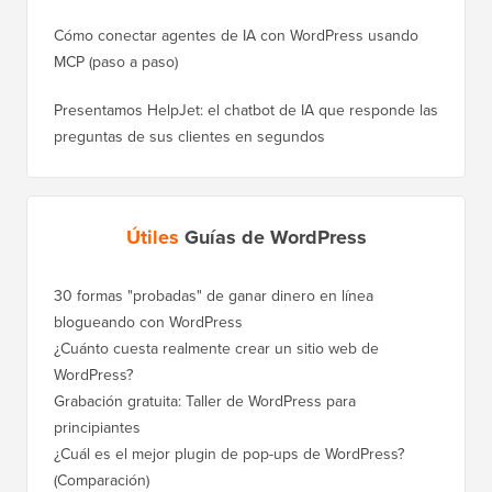
Cómo conectar agentes de IA con WordPress usando
MCP (paso a paso)
Presentamos HelpJet: el chatbot de IA que responde las
preguntas de sus clientes en segundos
Útiles
Guías de WordPress
30 formas "probadas" de ganar dinero en línea
Cómo mo
blogueando con WordPress
a WordP
¿Cuánto cuesta realmente crear un sitio web de
Cómo m
WordPress?
dominio
Grabación gratuita: Taller de WordPress para
Cómo ca
principiantes
posicio