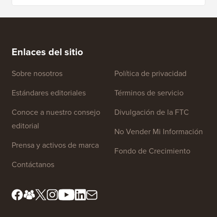
Cupón VisualModo
Obtén un 25% de descuento en la colección
de hermosos temas de WordPress de
VisualModo.
Enlaces del sitio
Sobre nosotros
Política de privacidad
Estándares editoriales
Términos de servicio
Conoce a nuestro consejo
Divulgación de la FTC
editorial
No Vender Mi Información
Prensa y activos de marca
Fondo de Crecimiento