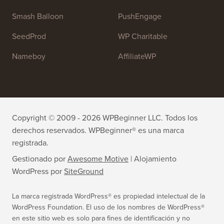
OptinMonster
Duplicator
WPForms
WP Simple Pay
All in One SEO
Easy Digital Downloads
MonsterInsights
SearchWP
WP Mail SMTP
RafflePress
Smash Balloon
PushEngage
SeedProd
WP Charitable
Nameboy
AffiliateWP
Copyright © 2009 - 2026 WPBeginner LLC. Todos los
derechos reservados. WPBeginner® es una marca