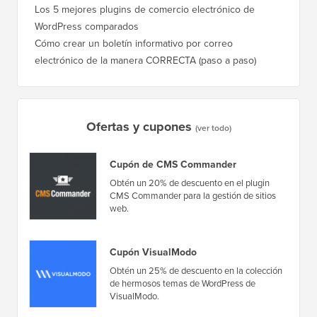
¿Cuál es el mejor plugin de pop-ups de WordPress?
Cómo ca
(Comparación)
a paso)
Los 5 mejores plugins de comercio electrónico de
Cómo m
WordPress comparados
correct
Cómo crear un boletín informativo por correo
Cómo mo
electrónico de la manera CORRECTA (paso a paso)
tiempo 
Ofertas y cupones
(ver todo)
Cupón de CMS Commander
Obtén un 20% de descuento en el plugin
CMS Commander para la gestión de sitios
web.