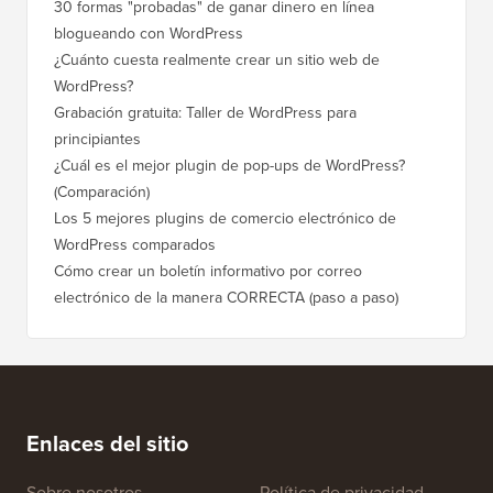
30 formas "probadas" de ganar dinero en línea
Cómo mo
blogueando con WordPress
a WordP
¿Cuánto cuesta realmente crear un sitio web de
Cómo m
WordPress?
dominio
Grabación gratuita: Taller de WordPress para
Cómo ca
principiantes
posicio
¿Cuál es el mejor plugin de pop-ups de WordPress?
Cómo ca
(Comparación)
a paso)
Los 5 mejores plugins de comercio electrónico de
Cómo m
WordPress comparados
correct
Cómo crear un boletín informativo por correo
Cómo mo
electrónico de la manera CORRECTA (paso a paso)
tiempo 