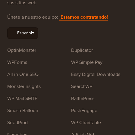
WordPress para principiantes. WPBeginner fue fundado
en julio de 2009 por
Syed Balkhi
. El objetivo principal
de este sitio es proporcionar tutoriales de alta calidad
de WordPress y otros recursos de capacitación para
ayudar a las personas a aprender WordPress y mejorar
sus sitios web.
Únete a nuestro equipo:
¡Estamos contratando!
OptinMonster
Duplicator
WPForms
WP Simple Pay
All in One SEO
Easy Digital Downloads
MonsterInsights
SearchWP