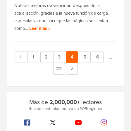
Notarás mejoras de velocidad después de la
actualización, gracias a la nueva función de carga
especulativa que hace que las páginas se sientan
como…
Leer más »
Página
Página
1
Página
2
Página
3
Página
4
Página
5
Página
6
Páginas
…
provisional
anterior
Página
22
Página
omitidas
siguiente
Barra
Más de
2,000,000+
lectores
lateral
Recibe contenido nuevo de WPBeginner
principal