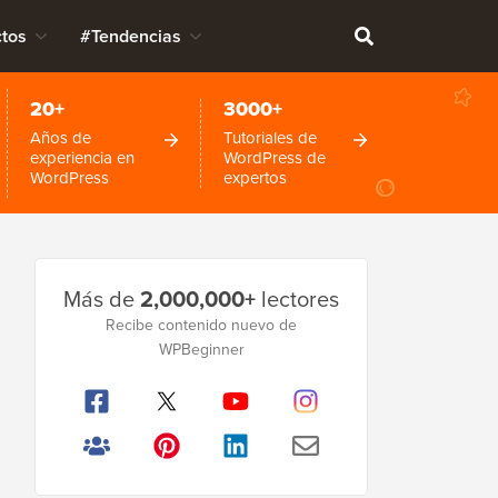
tos
#Tendencias
20+
3000+
Años de
Tutoriales de
experiencia en
WordPress de
WordPress
expertos
Barra
Más de
2,000,000+
lectores
lateral
Recibe contenido nuevo de
principal
WPBeginner