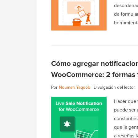
desordenad
de formula
herramient
Cómo agregar notificacion
WooCommerce: 2 formas f
Por
Nouman Yaqoob
|
Divulgación del lector
Hacer que 
puede ser 
constantes
que la gen
a reseñas 