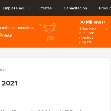
Empieza aquí
Ofertas
Capacitación
Produc
30 Millones+
 más los necesitas.
Sitios web
que usan
Press
nuestros
plugins
MBRE
e 2021