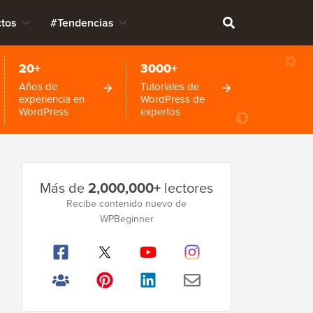
tos
#Tendencias
20+
3000+
Años de
Tutoriales de
experiencia en
WordPress de
WordPress
expertos
Barra
Más de
2,000,000+
lectores
lateral
Recibe contenido nuevo de
WPBeginner
principal