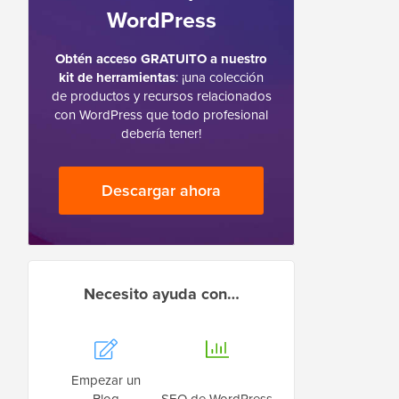
WordPress
Obtén acceso GRATUITO a nuestro
kit de herramientas
: ¡una colección
de productos y recursos relacionados
con WordPress que todo profesional
debería tener!
Descargar ahora
Necesito ayuda con…
Empezar un
Blog
SEO de WordPress