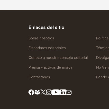
Enlaces del sitio
Sobre nosotros
Polític
Estándares editoriales
Término
Conoce a nuestro consejo editorial
Divulga
Prensa y activos de marca
No Vend
Contáctanos
Fondo 