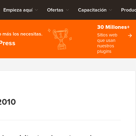
Empieza aquí
Ofertas
Capacitación
Produc
30 Millones+
 más los necesitas.
Sitios web
que usan
Press
nuestros
plugins
O
2010