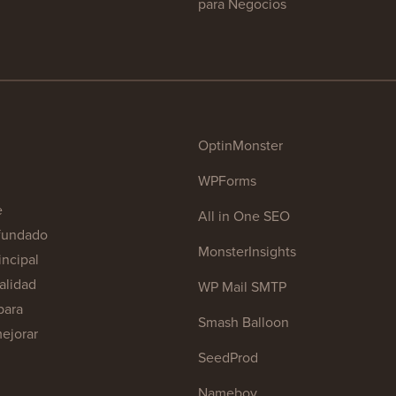
para Negocios
OptinMonster
WPForms
e
All in One SEO
 fundado
MonsterInsights
incipal
calidad
WP Mail SMTP
para
Smash Balloon
ejorar
SeedProd
Nameboy