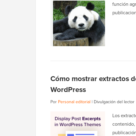
función ag
publicacio
Cómo mostrar extractos d
WordPress
Por
Personal editorial
|
Divulgación del lector
Los extract
contenido,
publicación