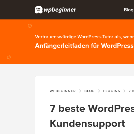
Blog
Vertrauenswürdige WordPress-Tutorials, wenn
Anfängerleitfaden für WordPress
WPBEGINNER
BLOG
PLUGINS
7 BEST
7 beste WordPres
Kundensupport