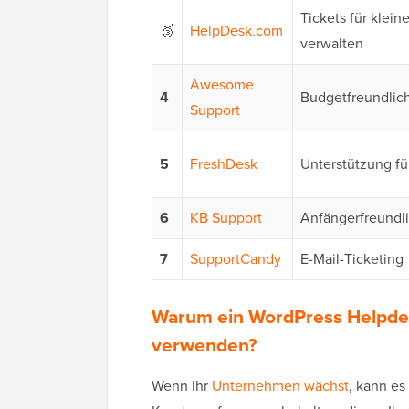
Tickets für klei
🥉
HelpDesk.com
verwalten
Awesome
4
Budgetfreundlic
Support
5
FreshDesk
Unterstützung f
6
KB Support
Anfängerfreundli
7
SupportCandy
E-Mail-Ticketing
Warum ein WordPress Helpdes
verwenden?
Wenn Ihr
Unternehmen wächst
, kann es