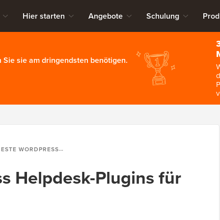
Hier starten
Angebote
Schulung
Prod
 Sie sie am dringendsten benötigen.
W
d
P
v
E WORDPRESS HELPDESK-PLUGINS FÜR KUNDENSUPPORT
s Helpdesk-Plugins für