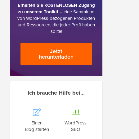
Erhalten Sie KOSTENLOSEN Zugang
zu unserem Toolkit
– eine Sammlung
von WordPress-bezogenen Produkten
und Ressourcen, die jeder Profi haben
sollte!
Jetzt
herunterladen
Ich brauche Hilfe bei…
Einen
WordPress
Blog starten
SEO