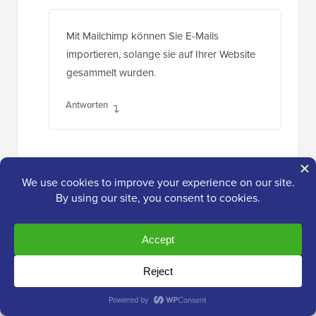
Mit Mailchimp können Sie E-Mails
importieren, solange sie auf Ihrer Website
gesammelt wurden.
Antworten
Rob
3. Mai 2010 um 09:59 Uhr
Danke für die Antwort. Das beruhigt
meine Bedenken – ich bin definitiv
begeistert von diesem Plugin. Obwohl
ich ein großer Fan von Aweber bin, ist
es in den frühen Phasen des