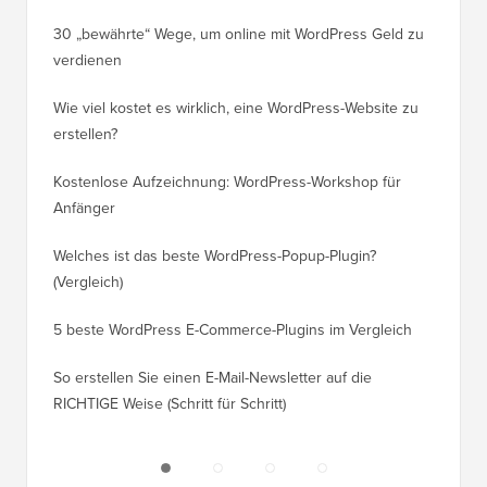
30 „bewährte“ Wege, um online mit WordPress Geld zu
So vers
verdienen
WordPre
Wie viel kostet es wirklich, eine WordPress-Website zu
So vers
erstellen?
Domain,
Kostenlose Aufzeichnung: WordPress-Workshop für
Wechsel
Anfänger
Ranking
Welches ist das beste WordPress-Popup-Plugin?
So wech
(Vergleich)
für Schri
5 beste WordPress E-Commerce-Plugins im Vergleich
So wech
So erstellen Sie einen E-Mail-Newsletter auf die
So vers
RICHTIGE Weise (Schritt für Schritt)
einen n