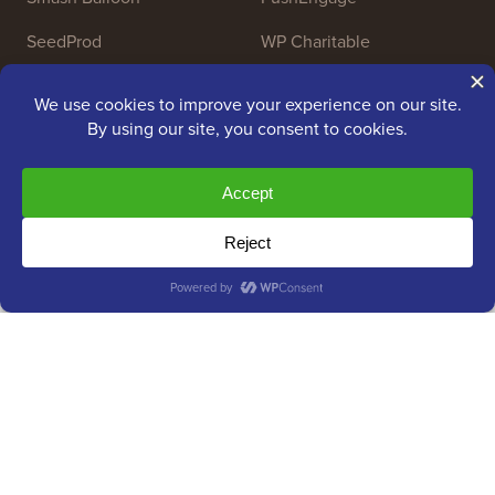
SeedProd
WP Charitable
Nameboy
AffiliateWP
Copyright © 2009 - 2026 WPBeginner LLC. Alle Rechte
vorbehalten. WPBeginner® ist eine eingetragene Marke.
Verwaltet von
Awesome Motive
|
WordPress-Hosting
von
SiteGround
Die Marke WordPress® ist geistiges Eigentum der WordPress
Foundation. Die Verwendung der Namen von WordPress® auf
dieser Website dient ausschließlich zu Identifikationszwecken
und impliziert keine Billigung durch die WordPress Foundation.
WPBeginner wird nicht von der WordPress Foundation
unterstützt, besessen oder ist mit ihr verbunden.