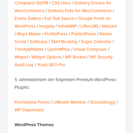
Complianz GDPR
/
CSS Hero
/
Delivery Drivers for
WooCommerce
/
Delivery Fees for WooCommerce
/
Envira Gallery
/
Full Text Search
/
Google Fonts for
WordPress
/
Imagely
/
InfiniteWP
/
LifterLMS
/
Malcare
/
Maps Maker
/
ProfilePress
/
PublishPress
/
Revive
Social
/
Soliloquy
/
Start Booking
/
Sugar Calendar
/
ThirstyAffiliates
/
UpdraftPlus
/
Visual Composer
/
Weglot
/
Widget Options
/
WP Rocket
/
WP Security
Audit Log
/
Yoast SEO Pro
5 Jahreslizenzen der folgenden Premium-WordPress-
Plugins:
Formidable Forms
/
Ultimate Member
/
Groundhogg
/
WP Dispensary
WordPress Themes: