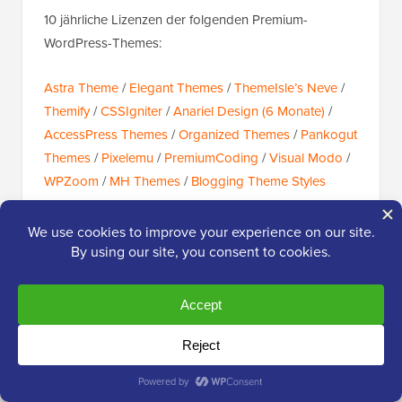
10 jährliche Lizenzen der folgenden Premium-
WordPress-Themes:
Astra Theme
/
Elegant Themes
/
ThemeIsle’s Neve
/
Themify
/
CSSIgniter
/
Anariel Design (6 Monate)
/
AccessPress Themes
/
Organized Themes
/
Pankogut
Themes
/
Pixelemu
/
PremiumCoding
/
Visual Modo
/
WPZoom
/
MH Themes
/
Blogging Theme Styles
Dienstleistungen und Schulungen:
Folgende Unternehmen haben 10 Lizenzen ihrer
Dienste / Schulungen gespendet:
Sucuri
/
LiveChat Inc
/
ShortPixel
/
WP Allied
/
Mfy
Messenger Bot Automation
/
Gutenberg Kurs von
Creator Courses
/
Custom Types Schulungskurs von