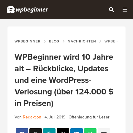
WPBEGINNER
BLOG
NACHRICHTEN
WPBEGINNER WIRD 10 JAHRE ALT – RÜCKBLICKE, UPDATES UND EINE WORDPRESS-VERLOSUNG (ÜBER 124.000 $ IN PREISEN)
WPBeginner wird 10 Jahre
alt – Rückblicke, Updates
und eine WordPress-
Verlosung (über 124.000 $
in Preisen)
Von
Redaktion
|
4. Juli 2019
|
Offenlegung für Leser