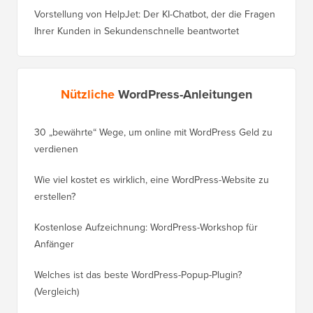
Vorstellung von HelpJet: Der KI-Chatbot, der die Fragen
Ihrer Kunden in Sekundenschnelle beantwortet
Nützliche
WordPress-Anleitungen
30 „bewährte“ Wege, um online mit WordPress Geld zu
So vers
verdienen
WordPre
Wie viel kostet es wirklich, eine WordPress-Website zu
So vers
erstellen?
Domain,
Kostenlose Aufzeichnung: WordPress-Workshop für
Wechsel
Anfänger
Ranking
Welches ist das beste WordPress-Popup-Plugin?
So wech
(Vergleich)
für Schri