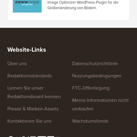
Image Optimizer WordPress-Plugin für die
Größenänderung von Bildern.
Website-Links
Über uns
Datenschutzrichtlinie
Redaktionsstandards
Nutzungsbedingungen
Lernen Sie unser
FTC-Offenlegung
Redaktionsboard kennen
Meine Informationen nicht
Presse & Marken-Assets
verkaufen
Kontaktieren Sie uns
Wachstumsfonds