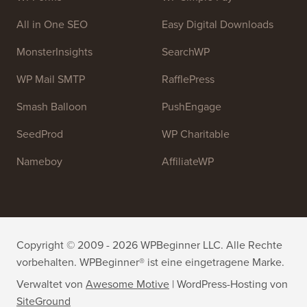
All in One SEO
Easy Digital Downloads
MonsterInsights
SearchWP
WP Mail SMTP
RafflePress
Smash Balloon
PushEngage
SeedProd
WP Charitable
Nameboy
AffiliateWP
Copyright © 2009 - 2026 WPBeginner LLC. Alle Rechte
vorbehalten. WPBeginner® ist eine eingetragene Marke.
Verwaltet von
Awesome Motive
|
WordPress-Hosting
von
SiteGround