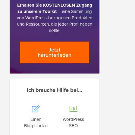
Erhalten Sie KOSTENLOSEN Zugang
zu unserem Toolkit
– eine Sammlung
von WordPress-bezogenen Produkten
und Ressourcen, die jeder Profi haben
sollte!
Jetzt
herunterladen
Ich brauche Hilfe bei…
Einen
WordPress
Blog starten
SEO