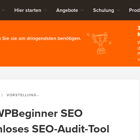
Hier starten
Angebote
Schulung
Prod
 Sie sie am dringendsten benötigen.
W
d
P
v
VORSTELLUNG DES WPBEGINNER SEO ANALYZERS: KOSTENLOSES SEO-AUDIT-TOOL ZUR STEIGERUNG IHRER RANKINGS
 WPBeginner SEO
nloses SEO-Audit-Tool