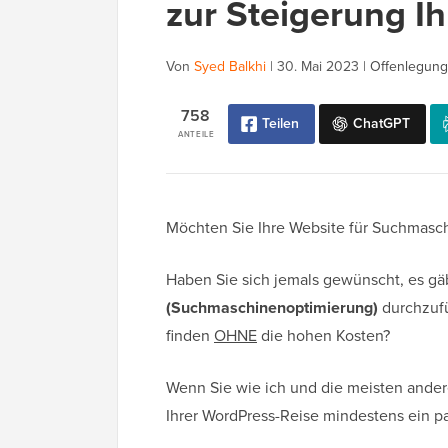
zur Steigerung I
Von
Syed Balkhi
|
30. Mai 2023
|
Offenlegung
758
Teilen
ChatGPT
ANTEILE
Möchten Sie Ihre Website für Suchmasc
Haben Sie sich jemals gewünscht, es gä
(Suchmaschinenoptimierung)
durchzufü
finden
OHNE
die hohen Kosten?
Wenn Sie wie ich und die meisten andere
Ihrer WordPress-Reise mindestens ein p