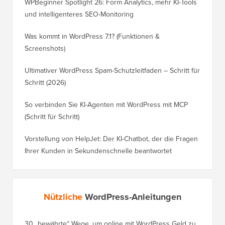
WPBeginner Spotlight 26: Form Analytics, mehr KI-Tools
und intelligenteres SEO-Monitoring
Was kommt in WordPress 7.1? (Funktionen &
Screenshots)
Ultimativer WordPress Spam-Schutzleitfaden – Schritt für
Schritt (2026)
So verbinden Sie KI-Agenten mit WordPress mit MCP
(Schritt für Schritt)
Vorstellung von HelpJet: Der KI-Chatbot, der die Fragen
Ihrer Kunden in Sekundenschnelle beantwortet
Nützliche
WordPress-Anleitungen
30 „bewährte“ Wege, um online mit WordPress Geld zu
So vers