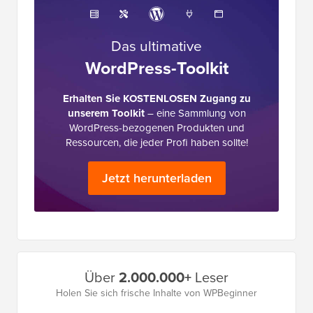
Das ultimative
WordPress-Toolkit
Erhalten Sie KOSTENLOSEN Zugang zu
unserem Toolkit
– eine Sammlung von
WordPress-bezogenen Produkten und
Ressourcen, die jeder Profi haben sollte!
Jetzt herunterladen
Primäres
Über
2.000.000+
Leser
Seitenleistenmenü
Holen Sie sich frische Inhalte von WPBeginner