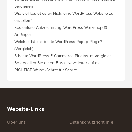
verdienen
WordPre
Wie viel kostet es wirklich, eine WordPress-Website zu
So vers
erstellen?
Domain,
Kostenlose Aufzeichnung: WordPress-Workshop für
Wechsel
Anfänger
Ranking
Welches ist das beste WordPress-Popup-Plugin?
So wech
(Vergleich)
für Schri
5 beste WordPress E-Commerce-Plugins im Vergleich
So wech
So erstellen Sie einen E-Mail-Newsletter auf die
So vers
RICHTIGE Weise (Schritt für Schritt)
einen n