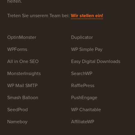
im Juli 2009 von
Syed Balkhi
gegründet. Das
Hauptziel dieser Website ist es, qualitativ hochwertige
WordPress-Tutorials und andere Schulungsressourcen
bereitzustellen, um Menschen beim Erlernen von
WordPress und der Verbesserung ihrer Websites zu
helfen.
Treten Sie unserem Team bei:
Wir stellen ein!
OptinMonster
Duplicator
WPForms
WP Simple Pay
All in One SEO
Easy Digital Downloads
MonsterInsights
SearchWP