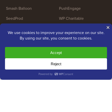
Smash Balloon
PushEngage
SeedProd
WP Charitable
Nameboy
AffiliateWP
Copyright © 2009 - 2026 WPBeginner LLC. Alle Rechte
vorbehalten. WPBeginner® ist eine eingetragene Marke.
Verwaltet von
Awesome Motive
|
WordPress-Hosting
von
SiteGround
Die Marke WordPress® ist geistiges Eigentum der WordPress
Foundation. Die Verwendung der Namen von WordPress® auf
dieser Website dient ausschließlich zu Identifikationszwecken
und impliziert keine Billigung durch die WordPress Foundation.