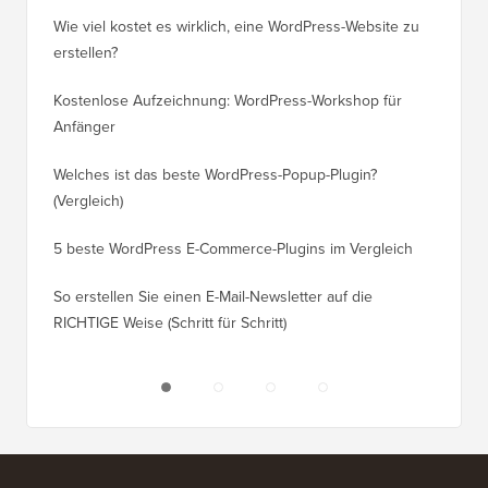
Wie viel kostet es wirklich, eine WordPress-Website zu
So vers
erstellen?
Domain,
Kostenlose Aufzeichnung: WordPress-Workshop für
Wechsel
Anfänger
Ranking
Welches ist das beste WordPress-Popup-Plugin?
So wech
(Vergleich)
für Schri
5 beste WordPress E-Commerce-Plugins im Vergleich
So wech
So erstellen Sie einen E-Mail-Newsletter auf die
So vers
RICHTIGE Weise (Schritt für Schritt)
einen n