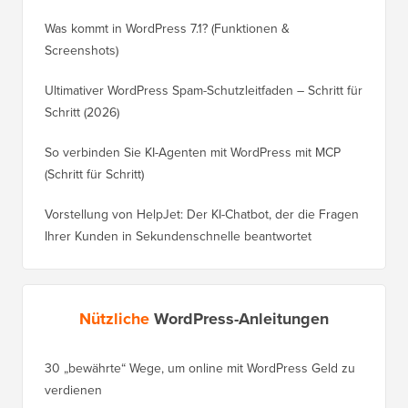
Was kommt in WordPress 7.1? (Funktionen &
Screenshots)
Ultimativer WordPress Spam-Schutzleitfaden – Schritt für
Schritt (2026)
So verbinden Sie KI-Agenten mit WordPress mit MCP
(Schritt für Schritt)
Vorstellung von HelpJet: Der KI-Chatbot, der die Fragen
Ihrer Kunden in Sekundenschnelle beantwortet
Nützliche
WordPress-Anleitungen
30 „bewährte“ Wege, um online mit WordPress Geld zu
So vers
verdienen
WordPre