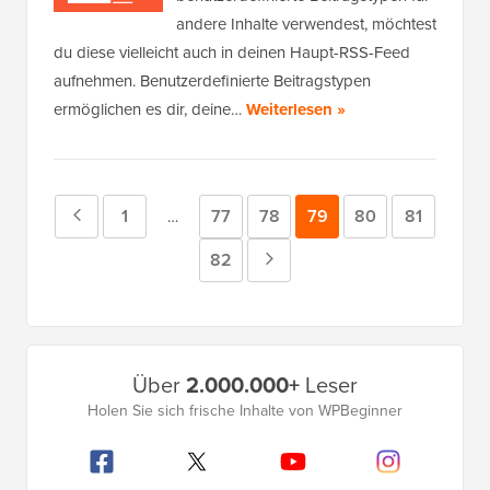
andere Inhalte verwendest, möchtest
du diese vielleicht auch in deinen Haupt-RSS-Feed
aufnehmen. Benutzerdefinierte Beitragstypen
ermöglichen es dir, deine…
Weiterlesen »
Vorherige
Seite
1
Seite
77
Seite
78
Seite
79
Seite
80
Seite
81
Zwischenseiten
…
weggelassen
Seite
Seite
82
Nächste
Seite
Primäres
Über
2.000.000+
Leser
Seitenleistenmenü
Holen Sie sich frische Inhalte von WPBeginner