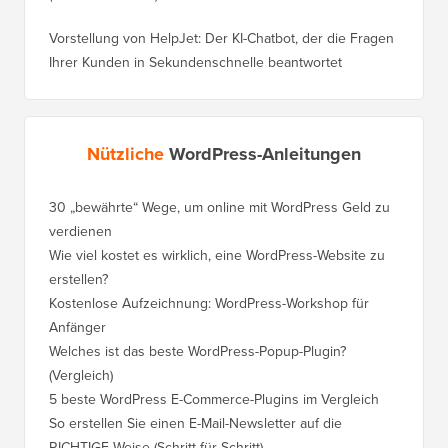
Vorstellung von HelpJet: Der KI-Chatbot, der die Fragen
Ihrer Kunden in Sekundenschnelle beantwortet
Nützliche
WordPress-Anleitungen
30 „bewährte“ Wege, um online mit WordPress Geld zu
So vers
verdienen
WordPre
Wie viel kostet es wirklich, eine WordPress-Website zu
So vers
erstellen?
Domain,
Kostenlose Aufzeichnung: WordPress-Workshop für
Wechsel
Anfänger
Ranking
Welches ist das beste WordPress-Popup-Plugin?
So wech
(Vergleich)
für Schri