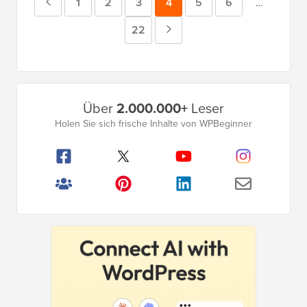
Vorherige
Seite
1
Seite
2
Seite
3
Seite
4
Seite
5
Seite
6
Zwischense
…
weggelass
Seite
Seite
22
Nächste
Seite
Primäres
Über
2.000.000+
Leser
Seitenleistenmenü
Holen Sie sich frische Inhalte von WPBeginner