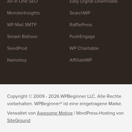
OptinMonster
Duplicator
WPForms
WP Simple Pay
All in One SEO
Easy Digital Downloads
MonsterInsights
SearchWP
WP Mail SMTP
RafflePress
Smash Balloon
PushEngage
SeedProd
WP Charitable
Nameboy
AffiliateWP