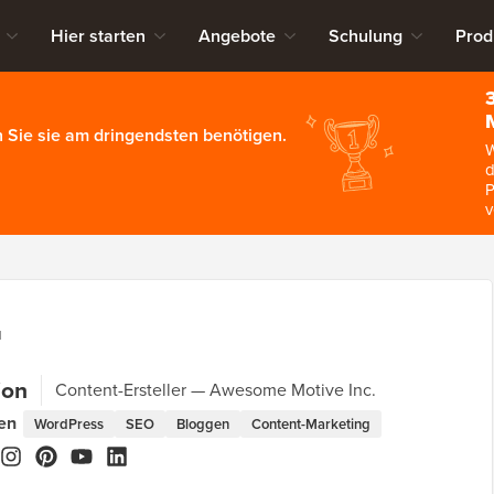
Hier starten
Angebote
Schulung
Prod
 Sie sie am dringendsten benötigen.
W
d
P
v
N
ion
Content-Ersteller
Awesome Motive Inc.
en
WordPress
SEO
Bloggen
Content-Marketing