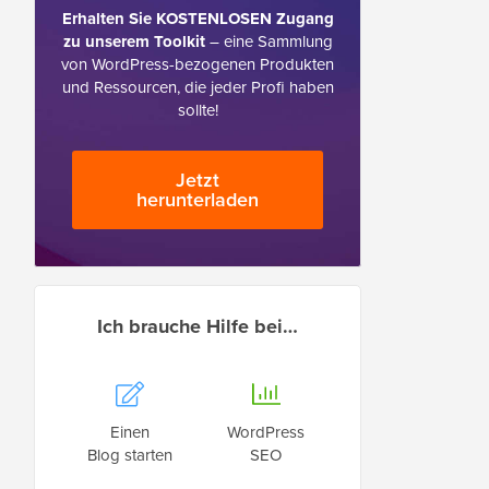
Erhalten Sie KOSTENLOSEN Zugang
zu unserem Toolkit
– eine Sammlung
von WordPress-bezogenen Produkten
und Ressourcen, die jeder Profi haben
sollte!
Jetzt
herunterladen
Ich brauche Hilfe bei…
Einen
WordPress
Blog starten
SEO