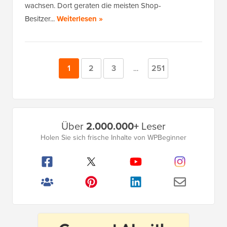
wachsen. Dort geraten die meisten Shop-
Besitzer...
Weiterlesen »
Seite
1
Seite
2
Seite
3
Seite
251
Zwischenseiten
…
weggelassen
Primäres
Über
2.000.000+
Leser
Seitenleistenmenü
Holen Sie sich frische Inhalte von WPBeginner