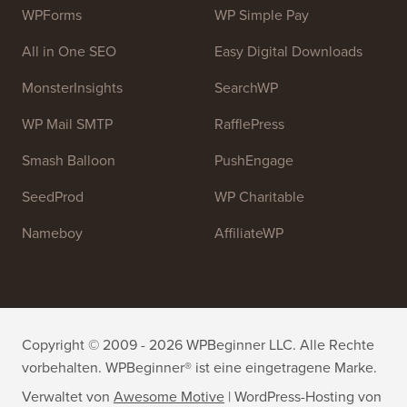
helfen.
Treten Sie unserem Team bei:
Wir stellen ein!
OptinMonster
Duplicator
WPForms
WP Simple Pay
All in One SEO
Easy Digital Downloads
MonsterInsights
SearchWP
WP Mail SMTP
RafflePress
Smash Balloon
PushEngage
SeedProd
WP Charitable