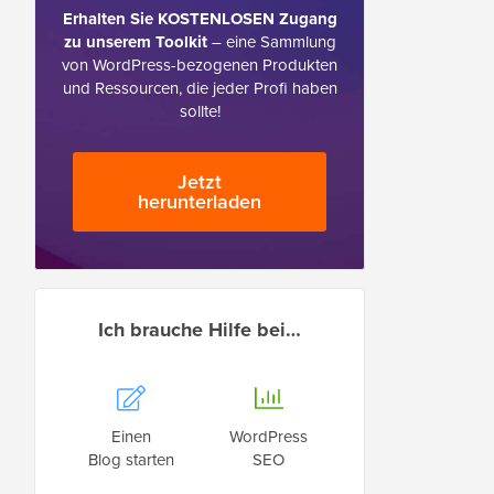
Erhalten Sie KOSTENLOSEN Zugang
zu unserem Toolkit
– eine Sammlung
von WordPress-bezogenen Produkten
und Ressourcen, die jeder Profi haben
sollte!
Jetzt
herunterladen
Ich brauche Hilfe bei…
Einen
WordPress
Blog starten
SEO