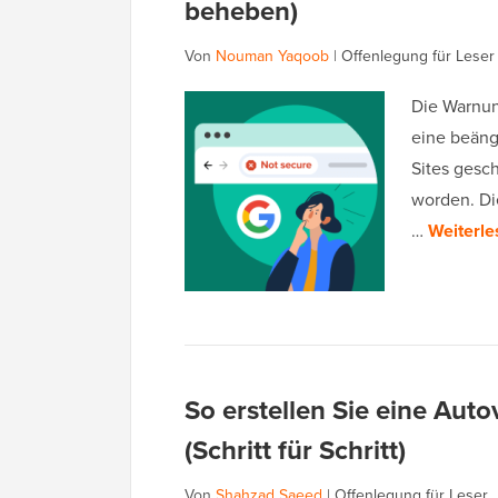
beheben)
Von
Nouman Yaqoob
|
Offenlegung für Leser
Die Warnung
eine beäng
Sites gesc
worden. Die
…
Weiterle
So erstellen Sie eine Aut
(Schritt für Schritt)
Von
Shahzad Saeed
|
Offenlegung für Leser