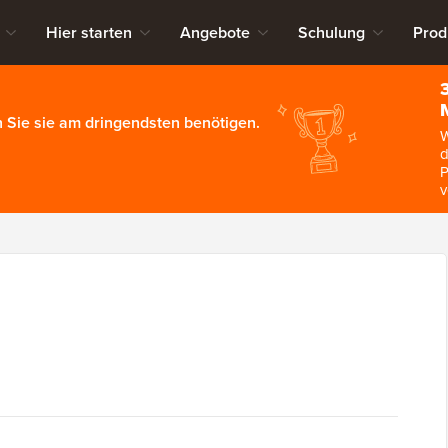
Hier starten
Angebote
Schulung
Prod
 Sie sie am dringendsten benötigen.
W
d
P
v