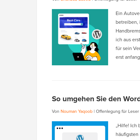
Ein Autove
betreiben,
Handbremse
ich aus ers
für sein V
erst anfa
So umgehen Sie den WordP
Von
Nouman Yaqoob
|
Offenlegung für Leser
„Hilfe! Ich
häufigsten