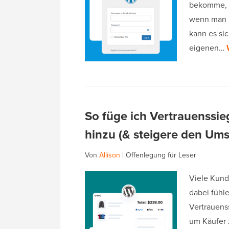
bekomme, d
wenn man n
kann es si
eigenen…
So füge ich Vertrauenssie
hinzu (& steigere den Ums
Von
Allison
|
Offenlegung für Leser
Viele Kunde
dabei fühl
Vertrauens
um Käufer 