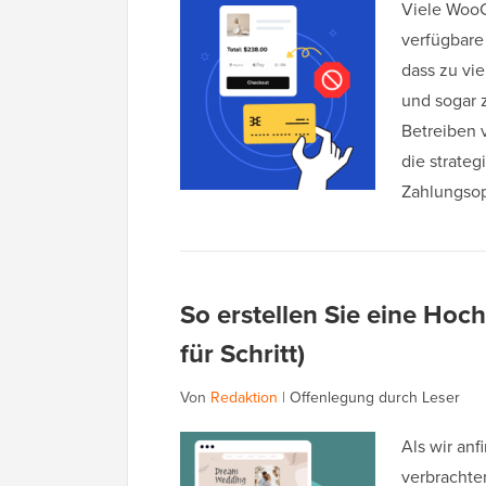
Viele Woo
verfügbare
dass zu vi
und sogar
Betreiben 
die strate
Zahlungso
So erstellen Sie eine Hoc
für Schritt)
Von
Redaktion
|
Offenlegung durch Leser
Als wir anf
verbrachte