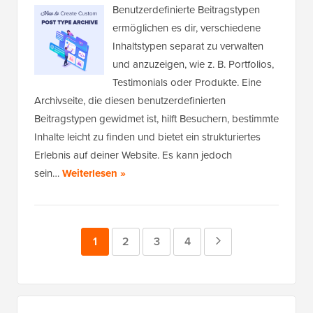
Benutzerdefinierte Beitragstypen
ermöglichen es dir, verschiedene
Inhaltstypen separat zu verwalten
und anzuzeigen, wie z. B. Portfolios,
Testimonials oder Produkte. Eine
Archivseite, die diesen benutzerdefinierten
Beitragstypen gewidmet ist, hilft Besuchern, bestimmte
Inhalte leicht zu finden und bietet ein strukturiertes
Erlebnis auf deiner Website. Es kann jedoch
sein…
Weiterlesen »
Seite
1
Seite
2
Seite
3
Seite
4
Nächste
Seite
Primäres