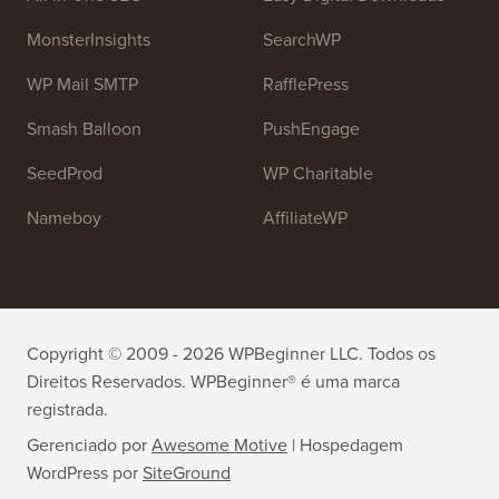
MonsterInsights
SearchWP
WP Mail SMTP
RafflePress
Smash Balloon
PushEngage
SeedProd
WP Charitable
Nameboy
AffiliateWP
Copyright © 2009 - 2026 WPBeginner LLC. Todos os
Direitos Reservados. WPBeginner® é uma marca
registrada.
Gerenciado por
Awesome Motive
|
Hospedagem
WordPress
por
SiteGround