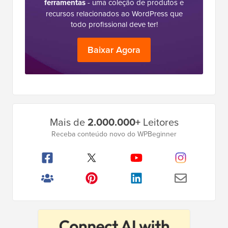
ferramentas
- uma coleção de produtos e
recursos relacionados ao WordPress que
todo profissional deve ter!
Baixar Agora
Barra
Mais de
2.000.000+
Leitores
Lateral
Receba conteúdo novo do WPBeginner
Principal