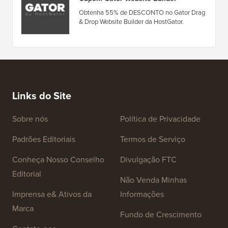
Obtenha 55% de DESCONTO no Gator Drag
& Drop Website Builder da HostGator.
Links do Site
Sobre nós
Política de Privacidade
Padrões Editoriais
Termos de Serviço
Conheça Nosso Conselho
Divulgação FTC
Editorial
Não Venda Minhas
Imprensa e& Ativos da
Informações
Marca
Fundo de Crescimento