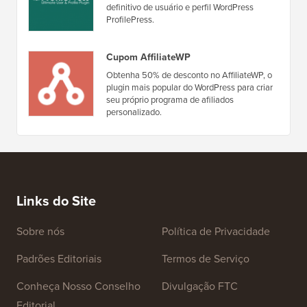
definitivo de usuário e perfil WordPress
ProfilePress.
Cupom AffiliateWP
Obtenha 50% de desconto no AffiliateWP, o
plugin mais popular do WordPress para criar
seu próprio programa de afiliados
personalizado.
Links do Site
Sobre nós
Política de Privacidade
Padrões Editoriais
Termos de Serviço
Conheça Nosso Conselho
Divulgação FTC
Editorial