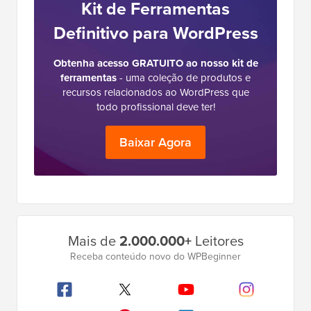
Kit de Ferramentas
Definitivo para WordPress
Obtenha acesso GRATUITO ao nosso kit de
ferramentas
- uma coleção de produtos e
recursos relacionados ao WordPress que
todo profissional deve ter!
Baixar Agora
Barra
Mais de
2.000.000+
Leitores
Lateral
Receba conteúdo novo do WPBeginner
Principal