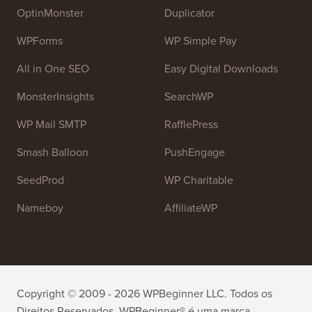
OptinMonster
Duplicator
WPForms
WP Simple Pay
All in One SEO
Easy Digital Downloads
MonsterInsights
SearchWP
WP Mail SMTP
RafflePress
Smash Balloon
PushEngage
SeedProd
WP Charitable
Nameboy
AffiliateWP
Copyright © 2009 - 2026 WPBeginner LLC. Todos os
Direitos Reservados. WPBeginner® é uma marca