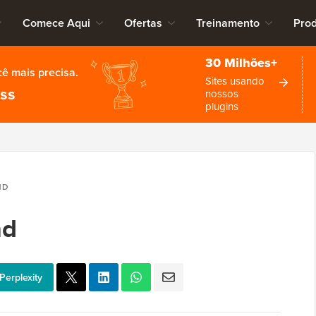
Comece Aqui
Ofertas
Treinamento
Pro
30 Milhões+
cê mais precisa.
Sites usando
ess
nossos
plugins
ND
nd
Perplexity