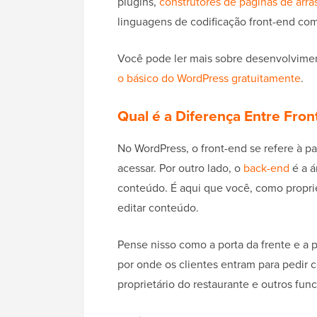
plugins,
construtores de páginas de arras
linguagens de codificação front-end co
Você pode ler mais sobre desenvolvimen
o básico do WordPress gratuitamente
.
Qual é a Diferença Entre Fro
No WordPress, o front-end se refere à pa
acessar. Por outro lado, o
back-end
é a á
conteúdo. É aqui que você, como propriet
editar conteúdo.
Pense nisso como a porta da frente e a p
por onde os clientes entram para pedir 
proprietário do restaurante e outros func