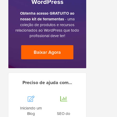
WordPress
Obtenha acesso GRATUITO ao
nosso kit de ferramentas
- uma
coleção de produtos e recursos
relacionados ao WordPress que todo
profissional deve ter!
Baixar Agora
Preciso de ajuda com…
Iniciando um
Blog
SEO do