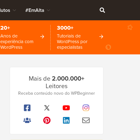
dutos
#EmAlta
20+
3000+
Anos de
Tutoriais de
experiência com
WordPress por
WordPress
especialistas
Barra
Mais de
2.000.000+
Lateral
Leitores
Principal
Receba conteúdo novo do WPBeginner