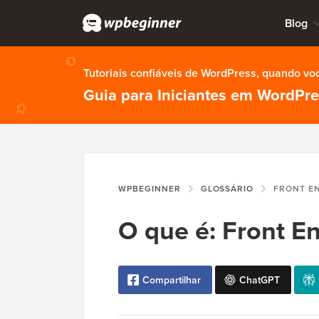
Blog
Tutoriais confiáveis de WordPress, quando vo
Guia para Iniciantes em WordPr
WPBEGINNER
GLOSSÁRIO
FRONT E
O que é: Front E
Compartilhar
ChatGPT