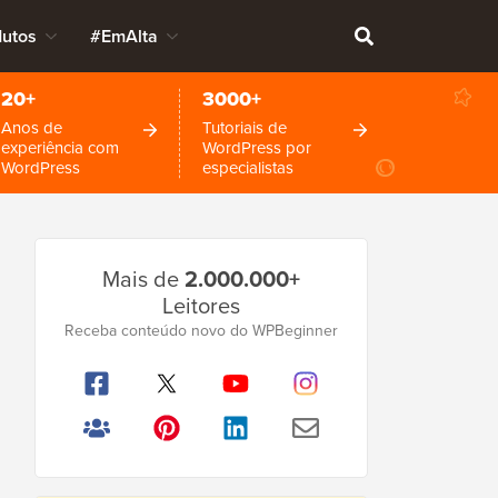
dutos
#EmAlta
20+
3000+
Anos de
Tutoriais de
experiência com
WordPress por
WordPress
especialistas
Barra
Mais de
2.000.000+
Lateral
Leitores
Principal
Receba conteúdo novo do WPBeginner