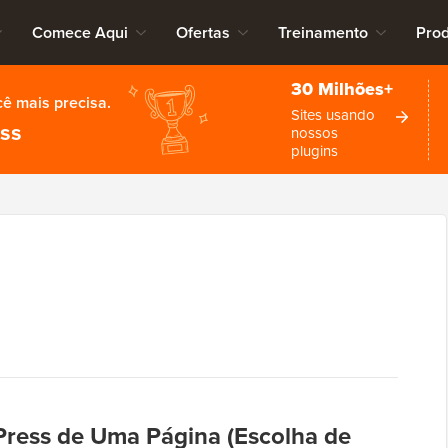
Comece Aqui
Ofertas
Treinamento
Pro
30 Milhões+
cê mais precisa.
Sites usando
ess
nossos
plugins
ress de Uma Página (Escolha de