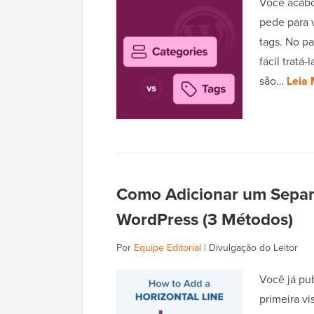
Você acabo
pede para 
tags. No pa
fácil tratá
são…
Leia 
Como Adicionar um Separa
WordPress (3 Métodos)
Por
Equipe Editorial
|
Divulgação do Leitor
Você já pu
primeira vi