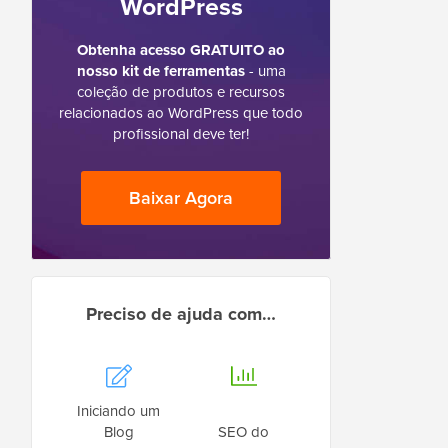
WordPress
Obtenha acesso GRATUITO ao
nosso kit de ferramentas
- uma
coleção de produtos e recursos
relacionados ao WordPress que todo
profissional deve ter!
Baixar Agora
Preciso de ajuda com…
Iniciando um
Blog
SEO do