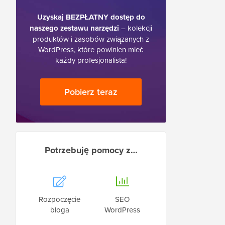
Uzyskaj BEZPŁATNY dostęp do
naszego zestawu narzędzi
– kolekcji
produktów i zasobów związanych z
WordPress, które powinien mieć
każdy profesjonalista!
Pobierz teraz
Potrzebuję pomocy z…
Rozpoczęcie
SEO
bloga
WordPress