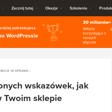
Zacznij tutaj
Okazje
Szkolenia
Produk
30 milionów+
rdziej potrzebujesz.
Witryny
korzystające z
po WordPressie
naszych
wtyczek
MOJE 18 SPRAWDZONYCH WSKAZÓWEK, JAK ODNIEŚĆ SUKCES W TWOIM SKLEPIE WOOCOMMERCE
onych wskazówek, jak
w Twoim sklepie