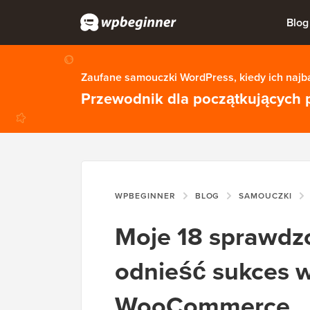
Blog
Zaufane samouczki WordPress, kiedy ich najba
Przewodnik dla początkujących 
WPBEGINNER
BLOG
SAMOUCZKI
Moje 18 sprawdz
odnieść sukces 
WooCommerce