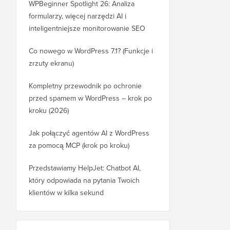
WPBeginner Spotlight 26: Analiza
formularzy, więcej narzędzi AI i
inteligentniejsze monitorowanie SEO
Co nowego w WordPress 7.1? (Funkcje i
zrzuty ekranu)
Kompletny przewodnik po ochronie
przed spamem w WordPress – krok po
kroku (2026)
Jak połączyć agentów AI z WordPress
za pomocą MCP (krok po kroku)
Przedstawiamy HelpJet: Chatbot AI,
który odpowiada na pytania Twoich
klientów w kilka sekund