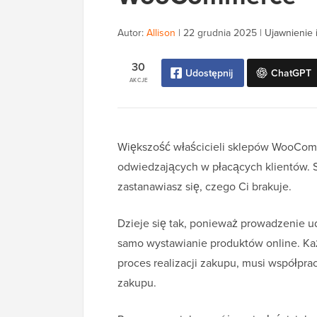
Autor:
Allison
|
22 grudnia 2025
|
Ujawnienie i
30
Udostępnij
ChatGPT
AKCJE
Większość właścicieli sklepów WooCom
odwiedzających w płacących klientów. Sp
zastanawiasz się, czego Ci brakuje.
Dzieje się tak, ponieważ prowadzenie
samo wystawianie produktów online. Ka
proces realizacji zakupu, musi współpr
zakupu.