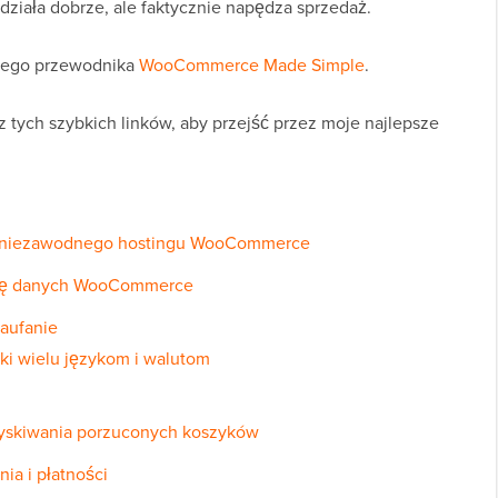
działa dobrze, ale faktycznie napędza sprzedaż.
szego przewodnika
WooCommerce Made Simple
.
 tych szybkich linków, aby przejść przez moje najlepsze
o i niezawodnego hostingu WooCommerce
azę danych WooCommerce
zaufanie
ęki wielu językom i walutom
dzyskiwania porzuconych koszyków
ia i płatności