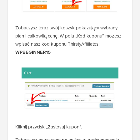
Zobaczysz teraz swój koszyk pokazujący wybrany
plan i całkowitą cenę. W polu „Kod kuponu” możesz
wpisać nasz kod kuponu ThirstyAffiliates:
WPBEGINNER15
Kliknij przycisk „Zastosuj kupon”.
Zobaczysz nową cenę po zniżce w podsumowaniu