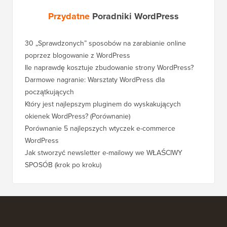
Przydatne
Poradniki WordPress
30 „Sprawdzonych” sposobów na zarabianie online
Jak pra
poprzez blogowanie z WordPress
WordPre
Ile naprawdę kosztuje zbudowanie strony WordPress?
Jak pra
bez utr
Darmowe nagranie: Warsztaty WordPress dla
początkujących
Jak prz
pozycji
Który jest najlepszym pluginem do wyskakujących
okienek WordPress? (Porównanie)
Jak pra
kroku)
Porównanie 5 najlepszych wtyczek e-commerce
WordPress
Jak pra
WordPr
Jak stworzyć newsletter e-mailowy we WŁAŚCIWY
SPOSÓB (krok po kroku)
Jak prz