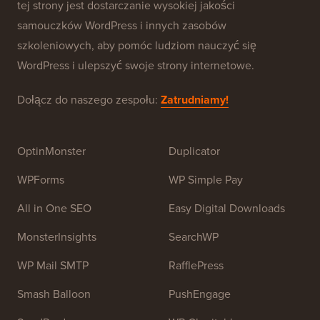
O WPBeginner®
WPBeginner to darmowa strona z zasobami WordPress
dla początkujących. WPBeginner został założony w
lipcu 2009 roku przez
Syeda Balkhi
. Głównym celem
tej strony jest dostarczanie wysokiej jakości
samouczków WordPress i innych zasobów
szkoleniowych, aby pomóc ludziom nauczyć się
WordPress i ulepszyć swoje strony internetowe.
Dołącz do naszego zespołu:
Zatrudniamy!
OptinMonster
Duplicator