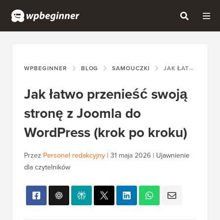
WPBEGINNER
BLOG
SAMOUCZKI
JAK ŁATWO PRZENIEŚĆ SWOJĄ STRONĘ Z JOOMLA DO WORDPRESS (KROK PO KROKU)
Jak łatwo przenieść swoją
stronę z Joomla do
WordPress (krok po kroku)
Przez
Personel redakcyjny
|
31 maja 2026
|
Ujawnienie
dla czytelników